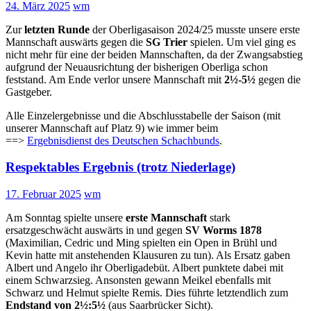
24. März 2025
wm
Zur
letzten Runde
der Oberligasaison 2024/25 musste unsere erste
Mannschaft auswärts gegen die
SG Trier
spielen. Um viel ging es
nicht mehr für eine der beiden Mannschaften, da der Zwangsabstieg
aufgrund der Neuausrichtung der bisherigen Oberliga schon
feststand. Am Ende verlor unsere Mannschaft mit
2½-5½
gegen die
Gastgeber.
Alle Einzelergebnisse und die Abschlusstabelle der Saison (mit
unserer Mannschaft auf Platz 9) wie immer beim
==>
Ergebnisdienst des Deutschen Schachbunds
.
Respektables Ergebnis (trotz Niederlage)
17. Februar 2025
wm
Am Sonntag spielte unsere
erste Mannschaft
stark
ersatzgeschwächt auswärts in und gegen
SV Worms 1878
(Maximilian, Cedric und Ming spielten ein Open in Brühl und
Kevin hatte mit anstehenden Klausuren zu tun). Als Ersatz gaben
Albert und Angelo ihr Oberligadebüt. Albert punktete dabei mit
einem Schwarzsieg. Ansonsten gewann Meikel ebenfalls mit
Schwarz und Helmut spielte Remis. Dies führte letztendlich zum
Endstand von 2½:5½
(aus Saarbrücker Sicht).