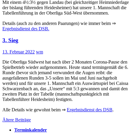
Mit einem 4½:3½ gegen Landau (bei gleichzeitiger Heimniederlage
der bislang führenden Heidesheimer) hat unsere 1. Mannschaft die
Tabellenführung in der Oberliga Süd-West übernommen.
Details (auch zu den anderen Paarungen) wie immer beim ⇒
Ergebnisdienst des DSB.
3. Sieg
13. Februar 2022
wm
Die Oberliga Südwest hat nach über 2 Monaten Corona-Pause den
Spielbetrieb wieder aufgenommen. Heute stand termingemäß die 6.
Runde (bevor sich jemand verwundert die Augen reibt: die
ausgefallenen Runden 3-5 sollen im Mai und Juni nachgeholt
werden) und für unsere 1. Mannschaft ein Auswärtsspiel bei Caissa
Schwarzenbach an, das „Unsere“ mit 5:3 gewannen und damit den
zweiten Platz in der Tabelle (mannschaftspunktgleich mit
Tabellenführer Heidesheim) festigten.
Alle Details wie gewohnt beim ⇒
Ergebnisdienst des DSB
.
Beitragsnavigation
Ältere Beiträge
Terminkalender