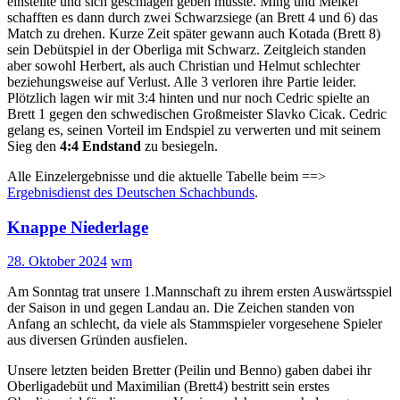
einstellte und sich geschlagen geben musste. Ming und Meikel
schafften es dann durch zwei Schwarzsiege (an Brett 4 und 6) das
Match zu drehen. Kurze Zeit später gewann auch Kotada (Brett 8)
sein Debütspiel in der Oberliga mit Schwarz. Zeitgleich standen
aber sowohl Herbert, als auch Christian und Helmut schlechter
beziehungsweise auf Verlust. Alle 3 verloren ihre Partie leider.
Plötzlich lagen wir mit 3:4 hinten und nur noch Cedric spielte an
Brett 1 gegen den schwedischen Großmeister Slavko Cicak. Cedric
gelang es, seinen Vorteil im Endspiel zu verwerten und mit seinem
Sieg den
4:4 Endstand
zu besiegeln.
Alle Einzelergebnisse und die aktuelle Tabelle beim ==>
Ergebnisdienst des Deutschen Schachbunds
.
Knappe Niederlage
28. Oktober 2024
wm
Am Sonntag trat unsere 1.Mannschaft zu ihrem ersten Auswärtsspiel
der Saison in und gegen Landau an. Die Zeichen standen von
Anfang an schlecht, da viele als Stammspieler vorgesehene Spieler
aus diversen Gründen ausfielen.
Unsere letzten beiden Bretter (Peilin und Benno) gaben dabei ihr
Oberligadebüt und Maximilian (Brett4) bestritt sein erstes