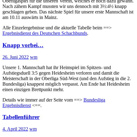
Oberligaspiel für die unseren Verein, welches er noch dazu gewann.
Nach zähem Kampf mussten wir uns dennoch mit 3½:4½ knapp
geschlagen geben. Das nächste Spiel für unsere erste Mannschaft ist
am 10.11 auswärts in Mainz.
Alle Einzelergebnisse und die aktuelle Tabelle beim ==>
Ergebnisdienst des Deutschen Schachbunds
.
Knapp vorbei…
26. Juni 2022
wm
Unsere 1. Mannschaft hat ihr Heimspiel im Spitzen- und
Aufstiegsduell 3:5 gegen Heidesheim verloren und damit die
Meisterschaft in der Oberliga Süd-West (und den Aufstieg in die 2.
Bundesliga) knappest möglich verpasst. Am Ende hat Heidesheim
einen einzigen Brettpunkt mehr.
Details wie immer auf der Seite vom ==>
Bundesliga
Ergebnisdienst
<==.
Tabellenführer
4. April 2022
wm