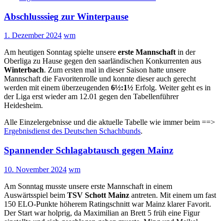
Abschlusssieg zur Winterpause
1. Dezember 2024
wm
Am heutigen Sonntag spielte unsere
erste Mannschaft
in der
Oberliga zu Hause gegen den saarländischen Konkurrenten aus
Winterbach
. Zum ersten mal in dieser Saison hatte unsere
Mannschaft die Favoritenrolle und konnte dieser auch gerecht
werden mit einem überzeugenden
6½:1½
Erfolg. Weiter geht es in
der Liga erst wieder am 12.01 gegen den Tabellenführer
Heidesheim.
Alle Einzelergebnisse und die aktuelle Tabelle wie immer beim ==>
Ergebnisdienst des Deutschen Schachbunds
.
Spannender Schlagabtausch gegen Mainz
10. November 2024
wm
Am Sonntag musste unsere erste Mannschaft in einem
Auswärtsspiel beim
TSV Schott Mainz
antreten. Mit einem um fast
150 ELO-Punkte höherem Ratingschnitt war Mainz klarer Favorit.
Der Start war holprig, da Maximilian an Brett 5 früh eine Figur