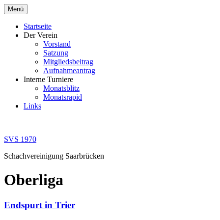
Zum
Menü
Inhalt
springen
Startseite
Der Verein
Vorstand
Satzung
Mitgliedsbeitrag
Aufnahmeantrag
Interne Turniere
Monatsblitz
Monatsrapid
Links
SVS 1970
Schachvereinigung Saarbrücken
Oberliga
Endspurt in Trier