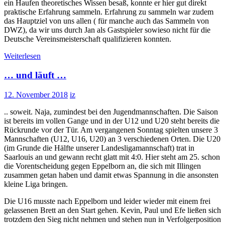
ein Haufen theoretisches Wissen besaß, konnte er hier gut direkt
praktische Erfahrung sammeln. Erfahrung zu sammeln war zudem
das Hauptziel von uns allen ( für manche auch das Sammeln von
DWZ), da wir uns durch Jan als Gastspieler sowieso nicht für die
Deutsche Vereinsmeisterschaft qualifizieren konnten.
Weiterlesen
… und läuft …
12. November 2018
iz
.. soweit. Naja, zumindest bei den Jugendmannschaften. Die Saison
ist bereits im vollen Gange und in der U12 und U20 steht bereits die
Rückrunde vor der Tür. Am vergangenen Sonntag spielten unsere 3
Mannschaften (U12, U16, U20) an 3 verschiedenen Orten. Die U20
(im Grunde die Hälfte unserer Landesligamannschaft) trat in
Saarlouis an und gewann recht glatt mit 4:0. Hier steht am 25. schon
die Vorentscheidung gegen Eppelborn an, die sich mit Illingen
zusammen getan haben und damit etwas Spannung in die ansonsten
kleine Liga bringen.
Die U16 musste nach Eppelborn und leider wieder mit einem frei
gelassenen Brett an den Start gehen. Kevin, Paul und Efe ließen sich
trotzdem den Sieg nicht nehmen und stehen nun in Verfolgerposition