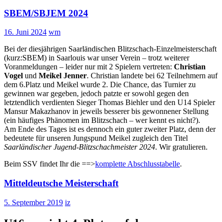
SBEM/SBJEM 2024
16. Juni 2024
wm
Bei der diesjährigen Saarländischen Blitzschach-Einzelmeisterschaft
(kurz:SBEM) in Saarlouis war unser Verein – trotz weiterer
Voranmeldungen – leider nur mit 2 Spielern vertreten:
Christian
Vogel
und
Meikel Jenner
. Christian landete bei 62 Teilnehmern auf
dem 6.Platz und Meikel wurde 2. Die Chance, das Turnier zu
gewinnen war gegeben, jedoch patzte er sowohl gegen den
letztendlich verdienten Sieger Thomas Biehler und den U14 Spieler
Mansur Makazhanov in jeweils besserer bis gewonnener Stellung
(ein häufiges Phänomen im Blitzschach – wer kennt es nicht?).
Am Ende des Tages ist es dennoch ein guter zweiter Platz, denn der
bedeutete für unseren Jungspund Meikel zugleich den Titel
Saarländischer Jugend-Blitzschachmeister 2024
. Wir gratulieren.
Beim SSV findet Ihr die ==>
komplette Abschlusstabelle
.
Mitteldeutsche Meisterschaft
5. September 2019
iz