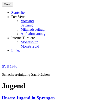
Zum
Menü
Inhalt
springen
Startseite
Der Verein
Vorstand
Satzung
Mitgliedsbeitrag
Aufnahmeantrag
Interne Turniere
Monatsblitz
Monatsrapid
Links
SVS 1970
Schachvereinigung Saarbrücken
Jugend
Unsere Jugend in Sprengen