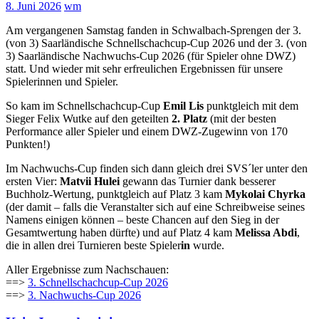
8. Juni 2026
wm
Am vergangenen Samstag fanden in Schwalbach-Sprengen der 3.
(von 3) Saarländische Schnellschachcup-Cup 2026 und der 3. (von
3) Saarländische Nachwuchs-Cup 2026 (für Spieler ohne DWZ)
statt. Und wieder mit sehr erfreulichen Ergebnissen für unsere
Spielerinnen und Spieler.
So kam im Schnellschachcup-Cup
Emil Lis
punktgleich mit dem
Sieger Felix Wutke auf den geteilten
2. Platz
(mit der besten
Performance aller Spieler und einem DWZ-Zugewinn von 170
Punkten!)
Im Nachwuchs-Cup finden sich dann gleich drei SVS´ler unter den
ersten Vier:
Matvii Hulei
gewann das Turnier dank besserer
Buchholz-Wertung, punktgleich auf Platz 3 kam
Mykolai Chyrka
(der damit – falls die Veranstalter sich auf eine Schreibweise seines
Namens einigen können – beste Chancen auf den Sieg in der
Gesamtwertung haben dürfte) und auf Platz 4 kam
Melissa Abdi
,
die in allen drei Turnieren beste Spieler
in
wurde.
Aller Ergebnisse zum Nachschauen:
==>
3. Schnellschachcup-Cup 2026
==>
3. Nachwuchs-Cup 2026