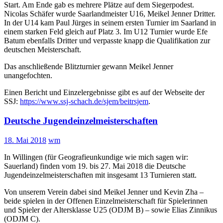
Start. Am Ende gab es mehrere Plätze auf dem Siegerpodest.
Nicolas Schäfer wurde Saarlandmeister U16, Meikel Jenner Dritter.
In der U14 kam Paul Jürges in seinem ersten Turnier im Saarland in
einem starken Feld gleich auf Platz 3. Im U12 Turnier wurde Efe
Batum ebenfalls Dritter und verpasste knapp die Qualifikation zur
deutschen Meisterschaft.
Das anschließende Blitzturnier gewann Meikel Jenner
unangefochten.
Einen Bericht und Einzelergebnisse gibt es auf der Webseite der
SSJ:
https://www.ssj-schach.de/sjem/beitrsjem
.
Deutsche Jugendeinzelmeisterschaften
18. Mai 2018
wm
In Willingen (für Geografieunkundige wie mich sagen wir:
Sauerland) finden vom 19. bis 27. Mai 2018 die Deutsche
Jugendeinzelmeisterschaften mit insgesamt 13 Turnieren statt.
Von unserem Verein dabei sind Meikel Jenner und Kevin Zha –
beide spielen in der Offenen Einzelmeisterschaft für Spielerinnen
und Spieler der Altersklasse U25 (ODJM B) – sowie Elias Zinnikus
(ODJM C).