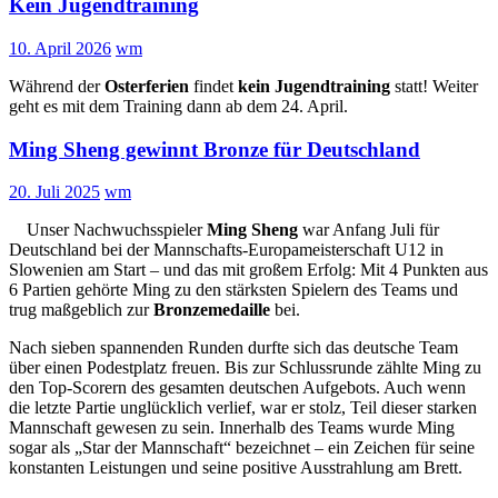
Kein Jugendtraining
10. April 2026
wm
Während der
Osterferien
findet
kein Jugendtraining
statt! Weiter
geht es mit dem Training dann ab dem 24. April.
Ming Sheng gewinnt Bronze für Deutschland
20. Juli 2025
wm
Unser Nachwuchsspieler
Ming Sheng
war Anfang Juli für
Deutschland bei der Mannschafts-Europameisterschaft U12 in
Slowenien am Start – und das mit großem Erfolg: Mit 4 Punkten aus
6 Partien gehörte Ming zu den stärksten Spielern des Teams und
trug maßgeblich zur
Bronzemedaille
bei.
Nach sieben spannenden Runden durfte sich das deutsche Team
über einen Podestplatz freuen. Bis zur Schlussrunde zählte Ming zu
den Top-Scorern des gesamten deutschen Aufgebots. Auch wenn
die letzte Partie unglücklich verlief, war er stolz, Teil dieser starken
Mannschaft gewesen zu sein. Innerhalb des Teams wurde Ming
sogar als „Star der Mannschaft“ bezeichnet – ein Zeichen für seine
konstanten Leistungen und seine positive Ausstrahlung am Brett.