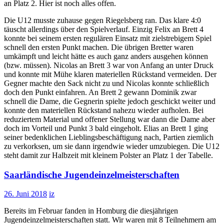
an Platz 2. Hier ist noch alles offen.
Die U12 musste zuhause gegen Riegelsberg ran. Das klare 4:0
täuscht allerdings über den Spielverlauf. Einzig Felix an Brett 4
konnte bei seinem ersten regulären Einsatz mit zielstrebigem Spiel
schnell den ersten Punkt machen. Die übrigen Bretter waren
umkämpft und leicht hätte es auch ganz anders ausgehen können
(bzw. müssen). Nicolas an Brett 3 war von Anfang an unter Druck
und konnte mit Mühe klaren materiellen Rückstand vermeiden. Der
Gegner machte den Sack nicht zu und Nicolas konnte schließlich
doch den Punkt einfahren. An Brett 2 gewann Dominik zwar
schnell die Dame, die Gegnerin spielte jedoch geschickt weiter und
konnte den materiellen Rückstand nahezu wieder aufholen. Bei
reduziertem Material und offener Stellung war dann die Dame aber
doch im Vorteil und Punkt 3 bald eingeholt. Elias an Brett 1 ging
seiner bedenklichen Lieblingsbeschäftigung nach, Partien ziemlich
zu verkorksen, um sie dann irgendwie wieder umzubiegen. Die U12
steht damit zur Halbzeit mit kleinem Polster an Platz 1 der Tabelle.
Saarländische Jugendeinzelmeisterschaften
26. Juni 2018
iz
Bereits im Februar fanden in Homburg die diesjährigen
Jugendeinzelmeisterschaften statt. Wir waren mit 8 Teilnehmern am