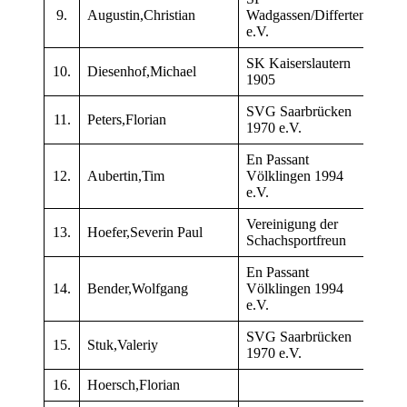
9.
Augustin,Christian
Wadgassen/Differten
190
e.V.
SK Kaiserslautern
10.
Diesenhof,Michael
203
1905
SVG Saarbrücken
11.
Peters,Florian
187
1970 e.V.
En Passant
12.
Aubertin,Tim
Völklingen 1994
191
e.V.
Vereinigung der
13.
Hoefer,Severin Paul
198
Schachsportfreun
En Passant
14.
Bender,Wolfgang
Völklingen 1994
192
e.V.
SVG Saarbrücken
15.
Stuk,Valeriy
182
1970 e.V.
16.
Hoersch,Florian
180