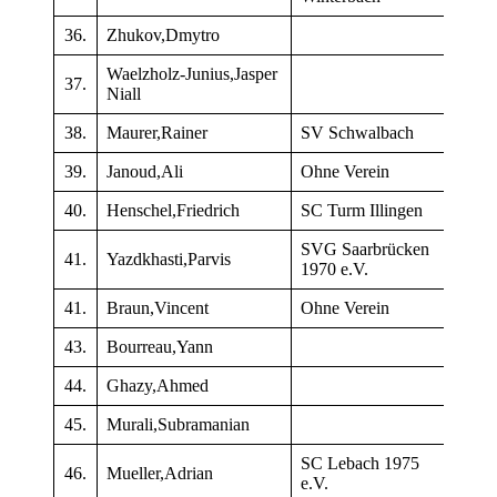
36.
Zhukov,Dmytro
–
Waelzholz-Junius,Jasper
37.
–
Niall
38.
Maurer,Rainer
SV Schwalbach
183
39.
Janoud,Ali
Ohne Verein
–
40.
Henschel,Friedrich
SC Turm Illingen
193
SVG Saarbrücken
41.
Yazdkhasti,Parvis
162
1970 e.V.
41.
Braun,Vincent
Ohne Verein
–
43.
Bourreau,Yann
–
44.
Ghazy,Ahmed
–
45.
Murali,Subramanian
140
SC Lebach 1975
46.
Mueller,Adrian
–
e.V.