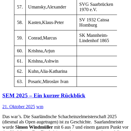
SVG Saarbrücken
57.
Umansky,Alexander
–
1970 e.V.
SV 1932 Caissa
58.
Kasten,Klaus-Peter
115
Homburg
SK Mannheim-
59.
Conrad,Marcus
151
Lindenhof 1865
60.
Krishna,Arjun
–
61.
Krishna,Ashwin
–
62.
Kuhn,Alia-Katharina
–
63.
Posaric,Miroslav Ivan
–
SEM 2025 – Ein kurzer Rückblick
21. Oktober 2025
wm
Das war’s. Die Saarländische Schacheinzelmeisterschaft 2025
(diesmal als Open augetragen) ist zu Geschichte. Saarlandmeister
wurde
Simon Windmüller
mit 6 aus 7 und einem ganzen Punkt vor