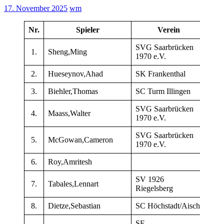
17. November 2025
wm
Nr.
Spieler
Verein
TW
SVG Saarbrücken
1.
Sheng,Ming
217
1970 e.V.
2.
Hueseynov,Ahad
SK Frankenthal
217
3.
Biehler,Thomas
SC Turm Illingen
218
SVG Saarbrücken
4.
Maass,Walter
197
1970 e.V.
SVG Saarbrücken
5.
McGowan,Cameron
214
1970 e.V.
6.
Roy,Amritesh
207
SV 1926
7.
Tabales,Lennart
192
Riegelsberg
8.
Dietze,Sebastian
SC Höchstadt/Aisch
215
SF