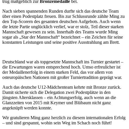
trug maßgeblich zur
Bronzemedaille
bei.
Nach sieben spannenden Runden durfte sich das deutsche Team
über einen Podestplatz freuen. Bis zur Schlussrunde zählte Ming zu
den Top-Scorern des gesamten deutschen Aufgebots. Auch wenn
die letzte Partie unglücklich verlief, war er stolz, Teil dieser starken
Mannschaft gewesen zu sein. Innerhalb des Teams wurde Ming
sogar als „Star der Mannschaft“ bezeichnet – ein Zeichen für seine
konstanten Leistungen und seine positive Ausstrahlung am Brett.
Deutschland war als topgesetzte Mannschaft ins Turnier gestartet –
die Erwartungen waren entsprechend hoch. Umso erfreulicher ist
der Medaillenerfolg in einem starken Feld, das vor allem von
osteuropäischen Nationen mit großer Turniertradition geprägt war.
Auch das deutsche U12-Mädchenteam kehrte mit Bronze zurück.
Damit sicherte sich die Delegation zwei Podestplätze in den
jüngsten Altersklassen – ein Achtungserfolg, auch wenn an die
Glanzzeiten von 2015 mit Keymer und Blübaum nicht ganz
angeknüpft werden konnte.
Wir gratulieren Ming ganz herzlich zu diesem internationalen Erfolg
– und sind gespannt, wohin sein Weg im Schach noch führt!