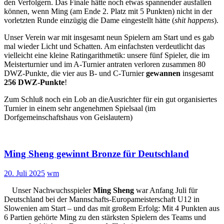
den Verfolgern. Das Finale hätte noch etwas spannender ausfallen
können, wenn Ming (am Ende 2. Platz mit 5 Punkten) nicht in der
vorletzten Runde einzügig die Dame eingestellt hätte (
shit happens
).
Unser Verein war mit insgesamt neun Spielern am Start und es gab
mal wieder Licht und Schatten. Am einfachsten verdeutlicht das
vielleicht eine kleine Ratingarithmetik: unsere fünf Spieler, die im
Meisterturnier und im A-Turnier antraten verloren zusammen 80
DWZ-Punkte, die vier aus B- und C-Turnier
gewannen
insgesamt
256 DWZ-Punkte
!
Zum Schluß noch ein Lob an dieAusrichter für ein gut organisiertes
Turnier in einem sehr angenehmen Spielsaal (im
Dorfgemeinschaftshaus von Geislautern)
Ming Sheng gewinnt Bronze für Deutschland
20. Juli 2025
wm
Unser Nachwuchsspieler
Ming Sheng
war Anfang Juli für
Deutschland bei der Mannschafts-Europameisterschaft U12 in
Slowenien am Start – und das mit großem Erfolg: Mit 4 Punkten aus
6 Partien gehörte Ming zu den stärksten Spielern des Teams und