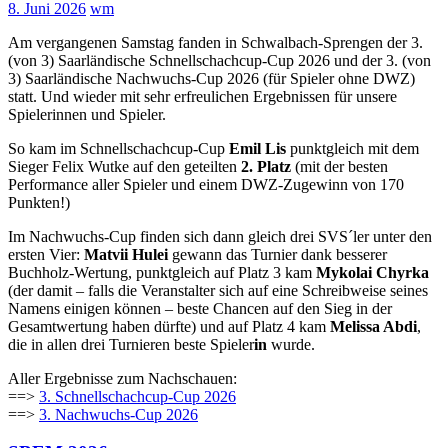
8. Juni 2026
wm
Am vergangenen Samstag fanden in Schwalbach-Sprengen der 3.
(von 3) Saarländische Schnellschachcup-Cup 2026 und der 3. (von
3) Saarländische Nachwuchs-Cup 2026 (für Spieler ohne DWZ)
statt. Und wieder mit sehr erfreulichen Ergebnissen für unsere
Spielerinnen und Spieler.
So kam im Schnellschachcup-Cup
Emil Lis
punktgleich mit dem
Sieger Felix Wutke auf den geteilten
2. Platz
(mit der besten
Performance aller Spieler und einem DWZ-Zugewinn von 170
Punkten!)
Im Nachwuchs-Cup finden sich dann gleich drei SVS´ler unter den
ersten Vier:
Matvii Hulei
gewann das Turnier dank besserer
Buchholz-Wertung, punktgleich auf Platz 3 kam
Mykolai Chyrka
(der damit – falls die Veranstalter sich auf eine Schreibweise seines
Namens einigen können – beste Chancen auf den Sieg in der
Gesamtwertung haben dürfte) und auf Platz 4 kam
Melissa Abdi
,
die in allen drei Turnieren beste Spieler
in
wurde.
Aller Ergebnisse zum Nachschauen:
==>
3. Schnellschachcup-Cup 2026
==>
3. Nachwuchs-Cup 2026