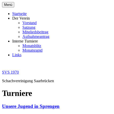
Zum
Menü
Inhalt
springen
Startseite
Der Verein
Vorstand
Satzung
Mitgliedsbeitrag
Aufnahmeantrag
Interne Turniere
Monatsblitz
Monatsrapid
Links
SVS 1970
Schachvereinigung Saarbrücken
Turniere
Unsere Jugend in Sprengen