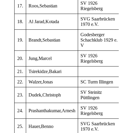
SV 1926
17.
Roos,Sebastian
182
Riegelsberg
SVG Saarbrücken
18.
Al Jarad,Kotada
191
1970 e.V.
Godesberger
19.
Brandt,Sebastian
Schachklub 1929 e.
218
V
SV 1926
20.
Jung,Marcel
181
Riegelsberg
21.
Tsirekidze,Bakari
193
22.
Walzer,Jonas
SC Turm Illingen
113
SV Steinitz
23.
Dudek,Christoph
200
Püttlingen
SV 1926
24.
Prashanthakumar,Arnesh
156
Riegelsberg
SVG Saarbrücken
25.
Hauer,Benno
168
1970 e.V.