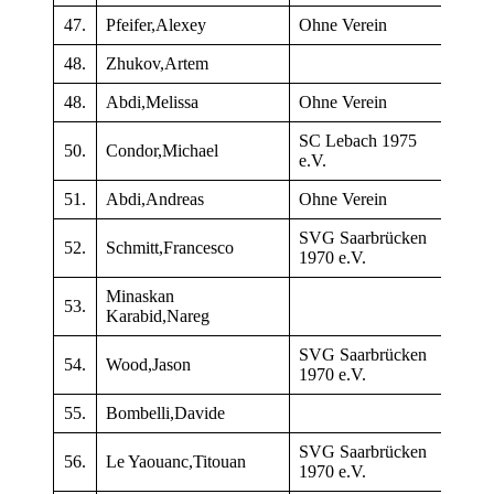
47.
Pfeifer,Alexey
Ohne Verein
–
48.
Zhukov,Artem
–
48.
Abdi,Melissa
Ohne Verein
–
SC Lebach 1975
50.
Condor,Michael
–
e.V.
51.
Abdi,Andreas
Ohne Verein
–
SVG Saarbrücken
52.
Schmitt,Francesco
–
1970 e.V.
Minaskan
53.
–
Karabid,Nareg
SVG Saarbrücken
54.
Wood,Jason
100
1970 e.V.
55.
Bombelli,Davide
–
SVG Saarbrücken
56.
Le Yaouanc,Titouan
166
1970 e.V.