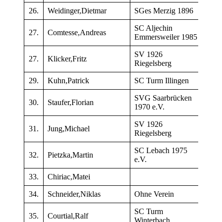
26.
Weidinger,Dietmar
SGes Merzig 1896
185
SC Aljechin
27.
Comtesse,Andreas
181
Emmersweiler 1985
SV 1926
27.
Klicker,Fritz
173
Riegelsberg
29.
Kuhn,Patrick
SC Turm Illingen
214
SVG Saarbrücken
30.
Staufer,Florian
159
1970 e.V.
SV 1926
31.
Jung,Michael
156
Riegelsberg
SC Lebach 1975
32.
Pietzka,Martin
180
e.V.
33.
Chiriac,Matei
161
34.
Schneider,Niklas
Ohne Verein
–
SC Turm
35.
Courtial,Ralf
187
Winterbach