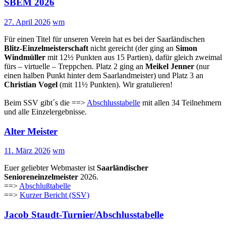
SBEM 2026
27. April 2026
wm
Für einen Titel für unseren Verein hat es bei der Saarländischen
Blitz-Einzelmeisterschaft
nicht gereicht (der ging an
Simon
Windmüller
mit 12½ Punkten aus 15 Partien), dafür gleich zweimal
fürs – virtuelle – Treppchen. Platz 2 ging an
Meikel Jenner
(nur
einen halben Punkt hinter dem Saarlandmeister) und Platz 3 an
Christian Vogel
(mit 11½ Punkten). Wir gratulieren!
Beim SSV gibt´s die ==>
Abschlusstabelle
mit allen 34 Teilnehmern
und alle Einzelergebnisse.
Alter Meister
11. März 2026
wm
Euer geliebter Webmaster ist
Saarländischer
Senioreneinzelmeister
2026.
==>
Abschlußtabelle
==>
Kurzer Bericht (SSV)
Jacob Staudt-Turnier/Abschlusstabelle