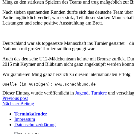
Ming zu den stärksten Spielern des Teams und trug maßgeblich zur
B
Nach sieben spannenden Runden durfte sich das deutsche Team über e
Partie unglücklich verlief, war er stolz, Teil dieser starken Mannsch
Leistungen und seine positive Ausstrahlung am Brett.
Deutschland war als topgesetzte Mannschaft ins Turnier gestartet – d
Nationen mit großer Turniertradition geprägt war.
Auch das deutsche U12-Mädchenteam kehrte mit Bronze zurück. Damit 
2015 mit Keymer und Blübaum nicht ganz angeknüpft werden konnt
Wir gratulieren Ming ganz herzlich zu diesem internationalen Erfolg
Quelle (in Auszügen): www.schachbund.de
Dieser Eintrag wurde veröffentlicht in
Jugend
,
Turniere
und verschlag
Beitragsnavigation
Previous post
Nächster Beitrag
Terminkalender
Impressum
Datenschutzerklärung