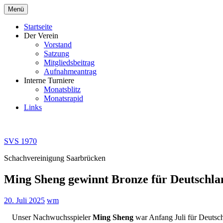
Zum
Menü
Inhalt
springen
Startseite
Der Verein
Vorstand
Satzung
Mitgliedsbeitrag
Aufnahmeantrag
Interne Turniere
Monatsblitz
Monatsrapid
Links
SVS 1970
Schachvereinigung Saarbrücken
Ming Sheng gewinnt Bronze für Deutschla
20. Juli 2025
wm
Unser Nachwuchsspieler
Ming Sheng
war Anfang Juli für Deutsch