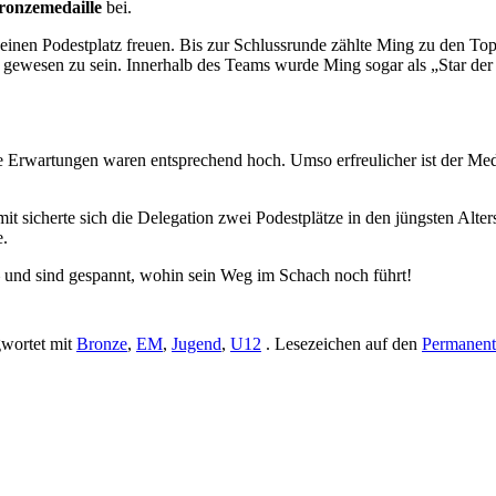
ronzemedaille
bei.
inen Podestplatz freuen. Bis zur Schlussrunde zählte Ming zu den To
aft gewesen zu sein. Innerhalb des Teams wurde Ming sogar als „Star de
ie Erwartungen waren entsprechend hoch. Umso erfreulicher ist der Med
sicherte sich die Delegation zwei Podestplätze in den jüngsten Alter
e.
 – und sind gespannt, wohin sein Weg im Schach noch führt!
wortet mit
Bronze
,
EM
,
Jugend
,
U12
. Lesezeichen auf den
Permanent