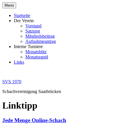
Zum
Menü
Inhalt
springen
Startseite
Der Verein
Vorstand
Satzung
Mitgliedsbeitrag
Aufnahmeantrag
Interne Turniere
Monatsblitz
Monatsrapid
Links
SVS 1970
Schachvereinigung Saarbrücken
Linktipp
Jede Menge Online-Schach