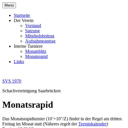
Zum
Menü
Inhalt
springen
Startseite
Der Verein
Vorstand
Satzung
Mitgliedsbeitrag
Aufnahmeantrag
Interne Turniere
Monatsblitz
Monatsrapid
Links
SVS 1970
Schachvereinigung Saarbrücken
Monatsrapid
Das Monatsrapidturnier (10’+10″/Z) findet in der Regel am dritten
Freitag im Monat statt (Näheres regelt der
Terminkalender
)