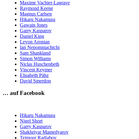
Maxime Vachier-Lagrave
Raymond Keene
Magnus Carlsen
Hikaru Nakamura
Gawain Jones
Garry Kasparov
Daniel King
Levon Aronian
Ian Nepomniachtchi
Sam Shankland
Simon Williams
Niclas Huschenbeth
Vincent Keymer
Elisabeth Pähz
David Smerdon
… auf Facebook
Hikaru Nakamura
Nigel Short
Garry Kasparov
Shakhriyar Mamedyarov
Teimour Radjabov