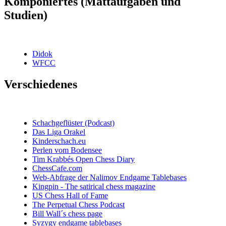
Komponiertes (Mattaufgaben und
Studien)
Didok
WFCC
Verschiedenes
Schachgeflüster (Podcast)
Das Liga Orakel
Kinderschach.eu
Perlen vom Bodensee
Tim Krabbés Open Chess Diary
ChessCafe.com
Web-Abfrage der Nalimov Endgame Tablebases
Kingpin - The satirical chess magazine
US Chess Hall of Fame
The Perpetual Chess Podcast
Bill Wall´s chess page
Syzygy endgame tablebases