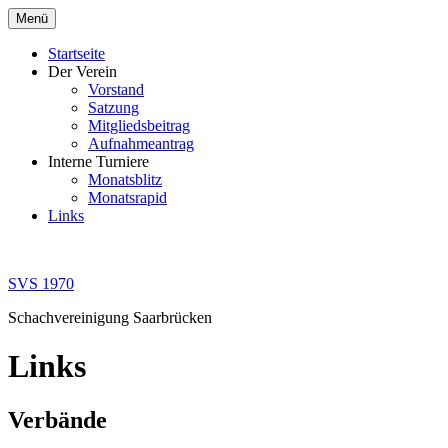
Zum
Menü
Inhalt
springen
Startseite
Der Verein
Vorstand
Satzung
Mitgliedsbeitrag
Aufnahmeantrag
Interne Turniere
Monatsblitz
Monatsrapid
Links
SVS 1970
Schachvereinigung Saarbrücken
Links
Verbände