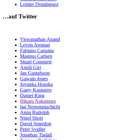
Leinier Domínguez
…auf Twitter
Viswanathan Anand
Levon Aronian
Fabiano Caruana
Magnus Carlsen
Stuart Conquest
Anish Giri
Jan Gustafsson
Gawain Jones
Jovanka Houska
Garry Kasparov
Daniel King
Hikaru Nakamura
Ian Nepomniachtchi
Anna Rudolph
Nigel Short
David Smerdon
Peter Svidler
Jonathan Tisdall