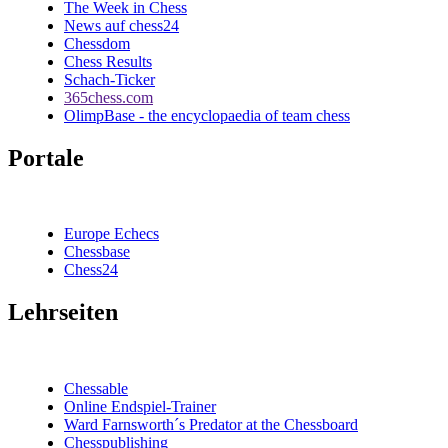
The Week in Chess
News auf chess24
Chessdom
Chess Results
Schach-Ticker
365chess.com
OlimpBase - the encyclopaedia of team chess
Portale
Europe Echecs
Chessbase
Chess24
Lehrseiten
Chessable
Online Endspiel-Trainer
Ward Farnsworth´s Predator at the Chessboard
Chesspublishing