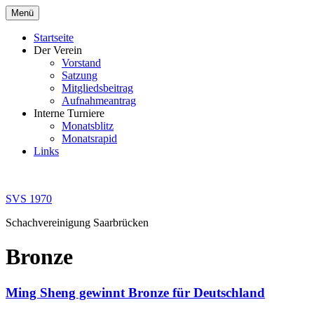
Zum
Menü
Inhalt
springen
Startseite
Der Verein
Vorstand
Satzung
Mitgliedsbeitrag
Aufnahmeantrag
Interne Turniere
Monatsblitz
Monatsrapid
Links
SVS 1970
Schachvereinigung Saarbrücken
Bronze
Ming Sheng gewinnt Bronze für Deutschland