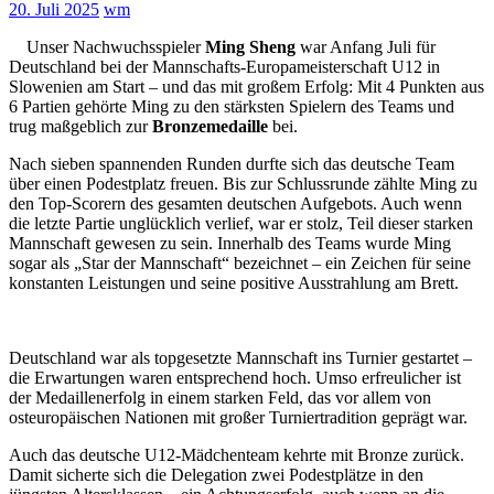
20. Juli 2025
wm
Unser Nachwuchsspieler
Ming Sheng
war Anfang Juli für
Deutschland bei der Mannschafts-Europameisterschaft U12 in
Slowenien am Start – und das mit großem Erfolg: Mit 4 Punkten aus
6 Partien gehörte Ming zu den stärksten Spielern des Teams und
trug maßgeblich zur
Bronzemedaille
bei.
Nach sieben spannenden Runden durfte sich das deutsche Team
über einen Podestplatz freuen. Bis zur Schlussrunde zählte Ming zu
den Top-Scorern des gesamten deutschen Aufgebots. Auch wenn
die letzte Partie unglücklich verlief, war er stolz, Teil dieser starken
Mannschaft gewesen zu sein. Innerhalb des Teams wurde Ming
sogar als „Star der Mannschaft“ bezeichnet – ein Zeichen für seine
konstanten Leistungen und seine positive Ausstrahlung am Brett.
Deutschland war als topgesetzte Mannschaft ins Turnier gestartet –
die Erwartungen waren entsprechend hoch. Umso erfreulicher ist
der Medaillenerfolg in einem starken Feld, das vor allem von
osteuropäischen Nationen mit großer Turniertradition geprägt war.
Auch das deutsche U12-Mädchenteam kehrte mit Bronze zurück.
Damit sicherte sich die Delegation zwei Podestplätze in den