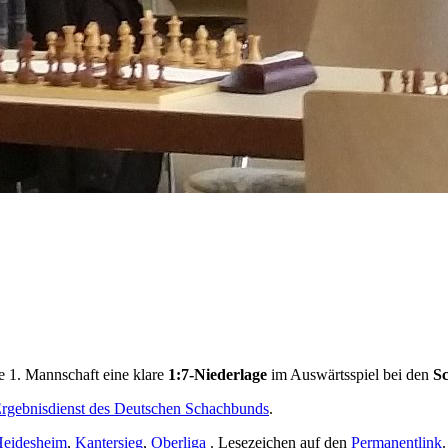
e 1. Mannschaft eine klare
1:7-Niederlage
im Auswärtsspiel bei den
S
rgebnisdienst des Deutschen Schachbunds
.
eidesheim
,
Kantersieg
,
Oberliga
. Lesezeichen auf den
Permanentlink
.