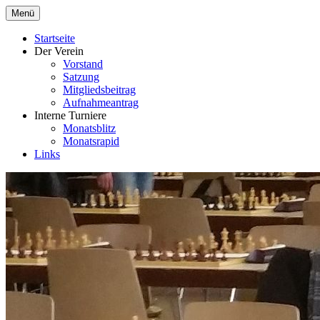
Zum
Menü
Inhalt
springen
Startseite
Der Verein
Vorstand
Satzung
Mitgliedsbeitrag
Aufnahmeantrag
Interne Turniere
Monatsblitz
Monatsrapid
Links