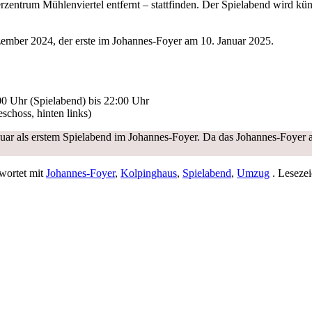
zentrum Mühlenviertel entfernt – stattfinden. Der Spielabend wird kün
zember 2024, der erste im Johannes-Foyer am 10. Januar 2025.
00 Uhr (Spielabend) bis 22:00 Uhr
choss, hinten links)
anuar als erstem Spielabend im Johannes-Foyer. Da das Johannes-Foyer a
wortet mit
Johannes-Foyer
,
Kolpinghaus
,
Spielabend
,
Umzug
. Leseze