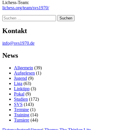
Lichess-Team:
lichess.org/team/svs1970/
Suche
Kontakt
info@svs1970.de
News
Allgemein
(39)
Aufgelesen
(1)
Jugend
(9)
Liga
(63)
Linktipp
(3)
Pokal
(9)
Studien
(172)
SVS
(143)
Termine
(1)
Training
(14)
Turniere
(44)
Datenschutzerklärung
|
Theme: The Thinker Lite