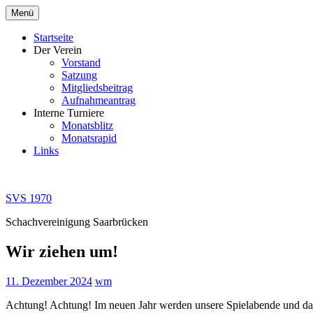
Zum
Menü
Inhalt
springen
Startseite
Der Verein
Vorstand
Satzung
Mitgliedsbeitrag
Aufnahmeantrag
Interne Turniere
Monatsblitz
Monatsrapid
Links
SVS 1970
Schachvereinigung Saarbrücken
Wir ziehen um!
11. Dezember 2024
wm
Achtung! Achtung! Im neuen Jahr werden unsere Spielabende und das 