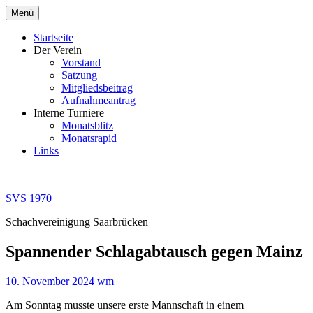
Zum
Menü
Inhalt
springen
Startseite
Der Verein
Vorstand
Satzung
Mitgliedsbeitrag
Aufnahmeantrag
Interne Turniere
Monatsblitz
Monatsrapid
Links
SVS 1970
Schachvereinigung Saarbrücken
Spannender Schlagabtausch gegen Mainz
10. November 2024
wm
Am Sonntag musste unsere erste Mannschaft in einem