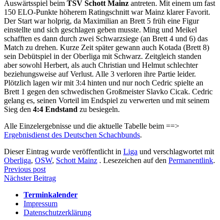
Auswärtsspiel beim
TSV Schott Mainz
antreten. Mit einem um fast
150 ELO-Punkte höherem Ratingschnitt war Mainz klarer Favorit.
Der Start war holprig, da Maximilian an Brett 5 früh eine Figur
einstellte und sich geschlagen geben musste. Ming und Meikel
schafften es dann durch zwei Schwarzsiege (an Brett 4 und 6) das
Match zu drehen. Kurze Zeit später gewann auch Kotada (Brett 8)
sein Debütspiel in der Oberliga mit Schwarz. Zeitgleich standen
aber sowohl Herbert, als auch Christian und Helmut schlechter
beziehungsweise auf Verlust. Alle 3 verloren ihre Partie leider.
Plötzlich lagen wir mit 3:4 hinten und nur noch Cedric spielte an
Brett 1 gegen den schwedischen Großmeister Slavko Cicak. Cedric
gelang es, seinen Vorteil im Endspiel zu verwerten und mit seinem
Sieg den
4:4 Endstand
zu besiegeln.
Alle Einzelergebnisse und die aktuelle Tabelle beim ==>
Ergebnisdienst des Deutschen Schachbunds
.
Dieser Eintrag wurde veröffentlicht in
Liga
und verschlagwortet mit
Oberliga
,
OSW
,
Schott Mainz
. Lesezeichen auf den
Permanentlink
.
Beitragsnavigation
Previous post
Nächster Beitrag
Terminkalender
Impressum
Datenschutzerklärung