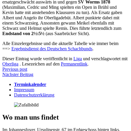
ersatzgeschwächt auswärts in und gegen
SV Worms 1878
(Maximilian, Cedric und Ming spielten ein Open in Brühl und
Kevin hatte mit anstehenden Klausuren zu tun). Als Ersatz gaben
Albert und Angelo ihr Oberligadebüt. Albert punktete dabei mit
einem Schwarzsieg. Ansonsten gewann Meikel ebenfalls mit
Schwarz und Helmut spielte Remis. Dies führte letztendlich zum
Endstand von 2½:5½
(aus Saarbrücker Sicht).
Alle Einzelergebnisse und die aktuelle Tabelle wie immer beim
==>
Ergebnisdienst des Deutschen Schachbunds
.
Dieser Eintrag wurde veröffentlicht in
Liga
und verschlagwortet mit
Oberliga
. Lesezeichen auf den
Permanentlink
.
Beitragsnavigation
Previous post
Nächster Beitrag
Terminkalender
Impressum
Datenschutzerklärung
Wo man uns findet
Im Johannesfoyer, Ursulinenstr. 67 im Erdgeschoss hinten links,