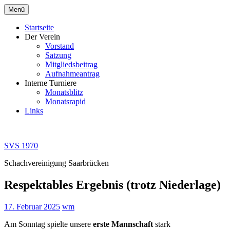
Zum
Menü
Inhalt
springen
Startseite
Der Verein
Vorstand
Satzung
Mitgliedsbeitrag
Aufnahmeantrag
Interne Turniere
Monatsblitz
Monatsrapid
Links
SVS 1970
Schachvereinigung Saarbrücken
Respektables Ergebnis (trotz Niederlage)
17. Februar 2025
wm
Am Sonntag spielte unsere
erste Mannschaft
stark