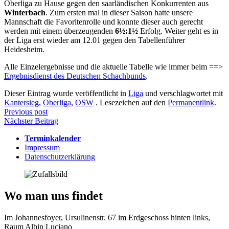
Oberliga zu Hause gegen den saarländischen Konkurrenten aus
Winterbach
. Zum ersten mal in dieser Saison hatte unsere
Mannschaft die Favoritenrolle und konnte dieser auch gerecht
werden mit einem überzeugenden
6½:1½
Erfolg. Weiter geht es in
der Liga erst wieder am 12.01 gegen den Tabellenführer
Heidesheim.
Alle Einzelergebnisse und die aktuelle Tabelle wie immer beim ==>
Ergebnisdienst des Deutschen Schachbunds
.
Dieser Eintrag wurde veröffentlicht in
Liga
und verschlagwortet mit
Kantersieg
,
Oberliga
,
OSW
. Lesezeichen auf den
Permanentlink
.
Beitragsnavigation
Previous post
Nächster Beitrag
Terminkalender
Impressum
Datenschutzerklärung
Wo man uns findet
Im Johannesfoyer, Ursulinenstr. 67 im Erdgeschoss hinten links,
Raum Albin Luciano