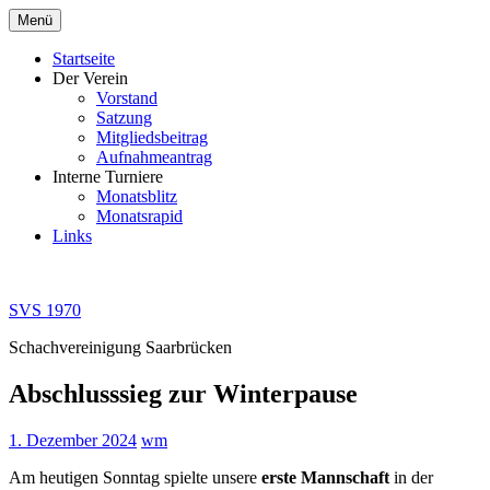
Zum
Menü
Inhalt
springen
Startseite
Der Verein
Vorstand
Satzung
Mitgliedsbeitrag
Aufnahmeantrag
Interne Turniere
Monatsblitz
Monatsrapid
Links
SVS 1970
Schachvereinigung Saarbrücken
Abschlusssieg zur Winterpause
1. Dezember 2024
wm
Am heutigen Sonntag spielte unsere
erste Mannschaft
in der