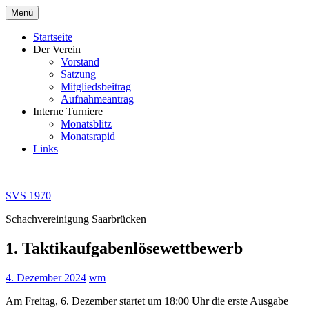
Zum
Menü
Inhalt
springen
Startseite
Der Verein
Vorstand
Satzung
Mitgliedsbeitrag
Aufnahmeantrag
Interne Turniere
Monatsblitz
Monatsrapid
Links
SVS 1970
Schachvereinigung Saarbrücken
1. Taktikaufgabenlösewettbewerb
4. Dezember 2024
wm
Am Freitag, 6. Dezember startet um 18:00 Uhr die erste Ausgabe