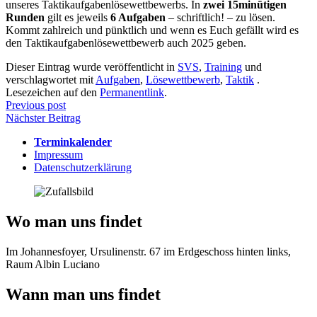
unseres Taktikaufgabenlösewettbewerbs. In
zwei 15minütigen
Runden
gilt es jeweils
6 Aufgaben
– schriftlich! – zu lösen.
Kommt zahlreich und pünktlich und wenn es Euch gefällt wird es
den Taktikaufgabenlösewettbewerb auch 2025 geben.
Dieser Eintrag wurde veröffentlicht in
SVS
,
Training
und
verschlagwortet mit
Aufgaben
,
Lösewettbewerb
,
Taktik
.
Lesezeichen auf den
Permanentlink
.
Beitragsnavigation
Previous post
Nächster Beitrag
Terminkalender
Impressum
Datenschutzerklärung
Wo man uns findet
Im Johannesfoyer, Ursulinenstr. 67 im Erdgeschoss hinten links,
Raum Albin Luciano
Wann man uns findet