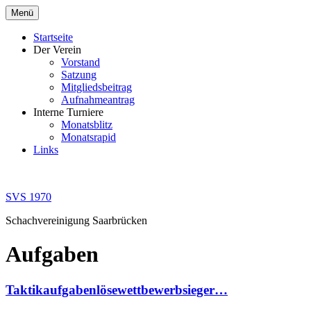
Zum
Menü
Inhalt
springen
Startseite
Der Verein
Vorstand
Satzung
Mitgliedsbeitrag
Aufnahmeantrag
Interne Turniere
Monatsblitz
Monatsrapid
Links
SVS 1970
Schachvereinigung Saarbrücken
Aufgaben
Taktikaufgabenlösewettbewerbsieger…