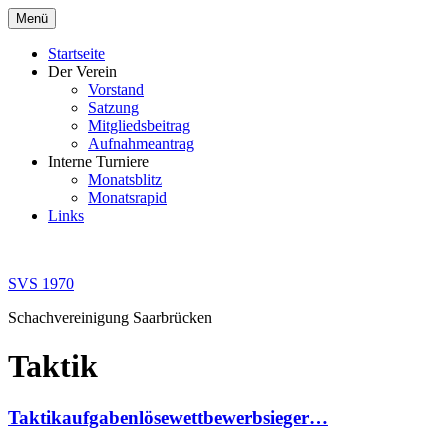
Zum
Menü
Inhalt
springen
Startseite
Der Verein
Vorstand
Satzung
Mitgliedsbeitrag
Aufnahmeantrag
Interne Turniere
Monatsblitz
Monatsrapid
Links
SVS 1970
Schachvereinigung Saarbrücken
Taktik
Taktikaufgabenlösewettbewerbsieger…