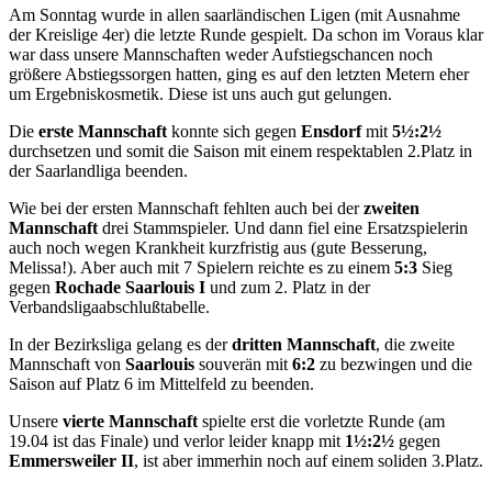
Am Sonntag wurde in allen saarländischen Ligen (mit Ausnahme
der Kreislige 4er) die letzte Runde gespielt. Da schon im Voraus klar
war dass unsere Mannschaften weder Aufstiegschancen noch
größere Abstiegssorgen hatten, ging es auf den letzten Metern eher
um Ergebniskosmetik. Diese ist uns auch gut gelungen.
Die
erste Mannschaft
konnte sich gegen
Ensdorf
mit
5
½
:2
½
durchsetzen und somit die Saison mit einem respektablen 2.Platz in
der Saarlandliga beenden.
Wie bei der ersten Mannschaft fehlten auch bei der
zweiten
Mannschaft
drei Stammspieler. Und dann fiel eine Ersatzspielerin
auch noch wegen Krankheit kurzfristig aus (gute Besserung,
Melissa!). Aber auch mit 7 Spielern reichte es zu einem
5:3
Sieg
gegen
Rochade Saarlouis I
und zum 2. Platz in der
Verbandsligaabschlußtabelle.
In der Bezirksliga gelang es der
dritten Mannschaft
, die zweite
Mannschaft von
Saarlouis
souverän mit
6:2
zu bezwingen und die
Saison auf Platz 6 im Mittelfeld zu beenden.
Unsere
vierte Mannschaft
spielte erst die vorletzte Runde (am
19.04 ist das Finale) und verlor leider knapp mit
1½:2½
gegen
Emmersweiler II
, ist aber immerhin noch auf einem soliden 3.Platz.