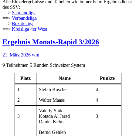
Alle Einzelergebnisse und Tabellen wie immer beim Ergebnisdienst
des SSV:
==>
Saarlandliga
==>
Verbandsliga
==>
Bezirksliga
==>
Kreisliga 4er West
Ergebnis Monats-Rapid 3/2026
21. März 2026
wm
9 Teilnehmer, 5 Runden Schweizer System
Platz
Name
Punkte
1
Stefan Busche
4
2
Walter Maass
4
Valeriy Stuk
3
Kotada Al Jarad
3
Daniel Kelm
Bernd Gehlen