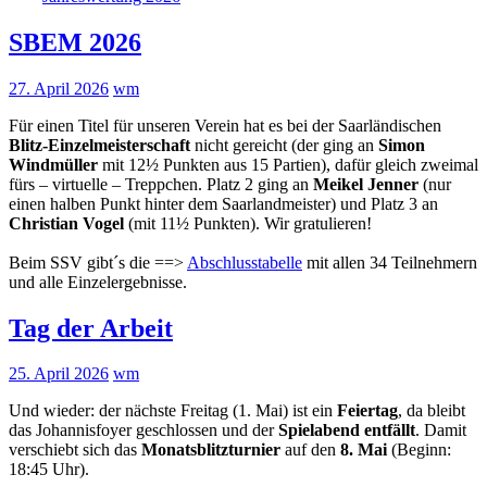
SBEM 2026
27. April 2026
wm
Für einen Titel für unseren Verein hat es bei der Saarländischen
Blitz-Einzelmeisterschaft
nicht gereicht (der ging an
Simon
Windmüller
mit 12½ Punkten aus 15 Partien), dafür gleich zweimal
fürs – virtuelle – Treppchen. Platz 2 ging an
Meikel Jenner
(nur
einen halben Punkt hinter dem Saarlandmeister) und Platz 3 an
Christian Vogel
(mit 11½ Punkten). Wir gratulieren!
Beim SSV gibt´s die ==>
Abschlusstabelle
mit allen 34 Teilnehmern
und alle Einzelergebnisse.
Tag der Arbeit
25. April 2026
wm
Und wieder: der nächste Freitag (1. Mai) ist ein
Feiertag
, da bleibt
das Johannisfoyer geschlossen und der
Spielabend entfällt
. Damit
verschiebt sich das
Monatsblitzturnier
auf den
8. Mai
(Beginn:
18:45 Uhr).