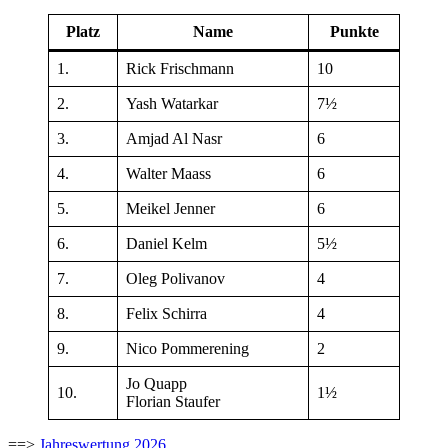
Platz
Name
Punkte
1.
Rick Frischmann
10
2.
Yash Watarkar
7½
3.
Amjad Al Nasr
6
4.
Walter Maass
6
5.
Meikel Jenner
6
6.
Daniel Kelm
5½
7.
Oleg Polivanov
4
8.
Felix Schirra
4
9.
Nico Pommerening
2
Jo Quapp
10.
1½
Florian Staufer
==>
Jahreswertung 2026