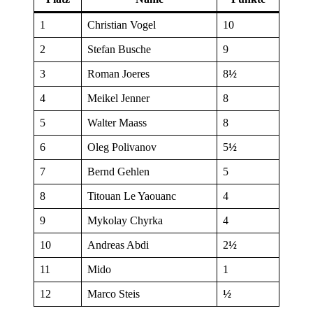
1
Christian Vogel
10
2
Stefan Busche
9
3
Roman Joeres
8
½
4
Meikel Jenner
8
5
Walter Maass
8
6
Oleg Polivanov
5
½
7
Bernd Gehlen
5
8
Titouan Le Yaouanc
4
9
Mykolay Chyrka
4
10
Andreas Abdi
2
½
11
Mido
1
12
Marco Steis
½