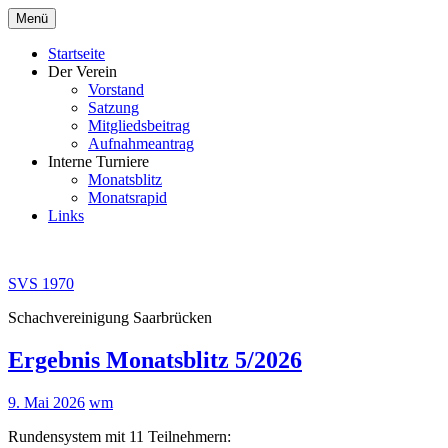
Zum
Menü
Inhalt
springen
Startseite
Der Verein
Vorstand
Satzung
Mitgliedsbeitrag
Aufnahmeantrag
Interne Turniere
Monatsblitz
Monatsrapid
Links
SVS 1970
Schachvereinigung Saarbrücken
Ergebnis Monatsblitz 5/2026
9. Mai 2026
wm
Rundensystem mit 11 Teilnehmern: