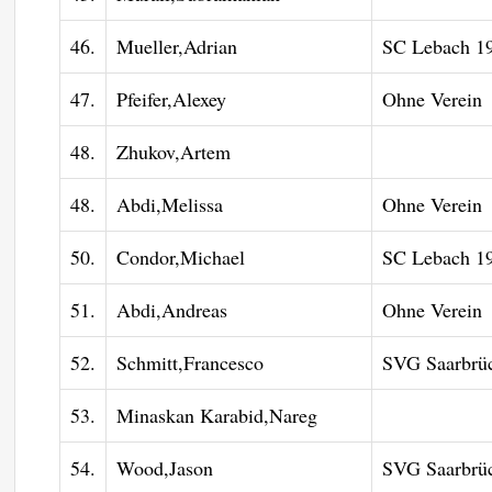
46.
Mueller,Adrian
SC Lebach 19
47.
Pfeifer,Alexey
Ohne Verein
48.
Zhukov,Artem
48.
Abdi,Melissa
Ohne Verein
50.
Condor,Michael
SC Lebach 19
51.
Abdi,Andreas
Ohne Verein
52.
Schmitt,Francesco
SVG Saarbrüc
53.
Minaskan Karabid,Nareg
54.
Wood,Jason
SVG Saarbrüc