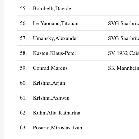
55.
Bombelli,Davide
56.
Le Yaouanc,Titouan
SVG Saarbrüc
57.
Umansky,Alexander
SVG Saarbrüc
58.
Kasten,Klaus-Peter
SV 1932 Cai
59.
Conrad,Marcus
SK Mannheim
60.
Krishna,Arjun
61.
Krishna,Ashwin
62.
Kuhn,Alia-Katharina
63.
Posaric,Miroslav Ivan