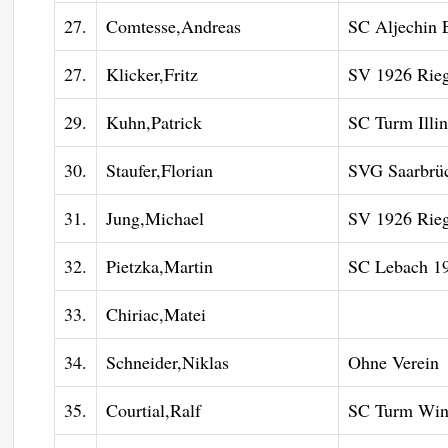
27.
Comtesse,Andreas
SC Aljechin 
27.
Klicker,Fritz
SV 1926 Rieg
29.
Kuhn,Patrick
SC Turm Illi
30.
Staufer,Florian
SVG Saarbrüc
31.
Jung,Michael
SV 1926 Rieg
32.
Pietzka,Martin
SC Lebach 19
33.
Chiriac,Matei
34.
Schneider,Niklas
Ohne Verein
35.
Courtial,Ralf
SC Turm Win