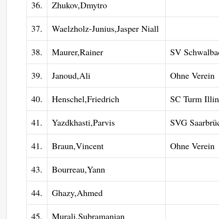
36.
Zhukov,Dmytro
37.
Waelzholz-Junius,Jasper Niall
38.
Maurer,Rainer
SV Schwalba
39.
Janoud,Ali
Ohne Verein
40.
Henschel,Friedrich
SC Turm Illi
41.
Yazdkhasti,Parvis
SVG Saarbrüc
41.
Braun,Vincent
Ohne Verein
43.
Bourreau,Yann
44.
Ghazy,Ahmed
45.
Murali,Subramanian