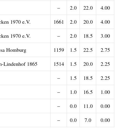
–
2.0
22.0
4.00
ken 1970 e.V.
1661
2.0
20.0
4.00
ken 1970 e.V.
–
2.0
18.5
3.00
ssa Homburg
1159
1.5
22.5
2.75
-Lindenhof 1865
1514
1.5
20.0
2.25
–
1.5
18.5
2.25
–
1.0
16.5
1.00
–
0.0
11.0
0.00
–
0.0
7.0
0.00