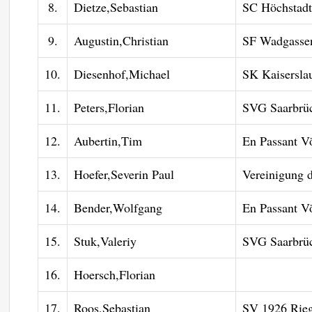
8.
Dietze,Sebastian
SC Höchstadt
9.
Augustin,Christian
SF Wadgassen
10.
Diesenhof,Michael
SK Kaisersla
11.
Peters,Florian
SVG Saarbrüc
12.
Aubertin,Tim
En Passant V
13.
Hoefer,Severin Paul
Vereinigung 
14.
Bender,Wolfgang
En Passant V
15.
Stuk,Valeriy
SVG Saarbrüc
16.
Hoersch,Florian
17.
Roos,Sebastian
SV 1926 Rieg