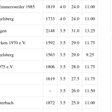
Emmersweiler 1985
1819
4.0
24.0
11.00
elsberg
1733
4.0
24.0
11.00
ngen
2148
3.5
31.0
13.25
ken 1970 e.V.
1592
3.5
29.0
11.75
elsberg
1563
3.5
29.0
9.25
75 e.V.
1806
3.5
28.0
11.75
1619
3.5
27.5
11.75
–
3.5
26.0
11.50
terbach
1872
3.5
25.0
11.00