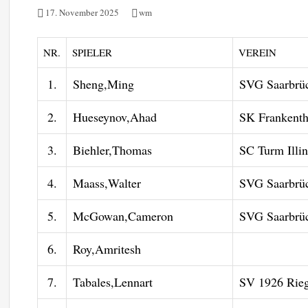
17. November 2025
wm
NR.
SPIELER
VEREIN
1.
Sheng,Ming
SVG Saarbrüc
2.
Hueseynov,Ahad
SK Frankenth
3.
Biehler,Thomas
SC Turm Illi
4.
Maass,Walter
SVG Saarbrüc
5.
McGowan,Cameron
SVG Saarbrüc
6.
Roy,Amritesh
7.
Tabales,Lennart
SV 1926 Rieg