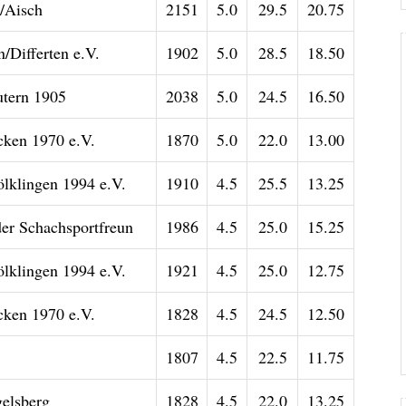
/Aisch
2151
5.0
29.5
20.75
/Differten e.V.
1902
5.0
28.5
18.50
utern 1905
2038
5.0
24.5
16.50
ken 1970 e.V.
1870
5.0
22.0
13.00
ölklingen 1994 e.V.
1910
4.5
25.5
13.25
der Schachsportfreun
1986
4.5
25.0
15.25
ölklingen 1994 e.V.
1921
4.5
25.0
12.75
ken 1970 e.V.
1828
4.5
24.5
12.50
1807
4.5
22.5
11.75
elsberg
1828
4.5
22.0
13.25