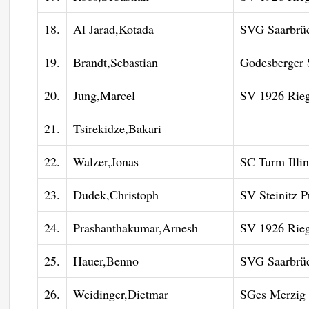
18.
Al Jarad,Kotada
SVG Saarbrüc
19.
Brandt,Sebastian
Godesberger 
20.
Jung,Marcel
SV 1926 Rieg
21.
Tsirekidze,Bakari
22.
Walzer,Jonas
SC Turm Illi
23.
Dudek,Christoph
SV Steinitz P
24.
Prashanthakumar,Arnesh
SV 1926 Rieg
25.
Hauer,Benno
SVG Saarbrüc
26.
Weidinger,Dietmar
SGes Merzig