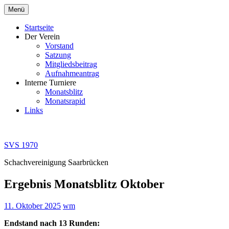
Zum
Menü
Inhalt
springen
Startseite
Der Verein
Vorstand
Satzung
Mitgliedsbeitrag
Aufnahmeantrag
Interne Turniere
Monatsblitz
Monatsrapid
Links
SVS 1970
Schachvereinigung Saarbrücken
Ergebnis Monatsblitz Oktober
11. Oktober 2025
wm
Endstand nach 13 Runden: