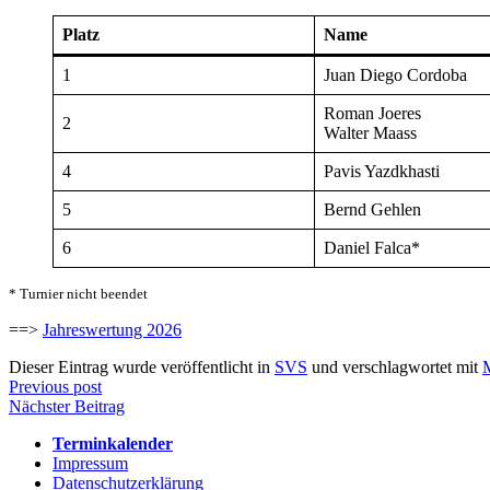
Platz
Name
1
Juan Diego Cordoba
Roman Joeres
2
Walter Maass
4
Pavis Yazdkhasti
5
Bernd Gehlen
6
Daniel Falca*
* Turnier nicht beendet
==>
Jahreswertung 2026
Dieser Eintrag wurde veröffentlicht in
SVS
und verschlagwortet mit
M
Beitragsnavigation
Previous post
Nächster Beitrag
Terminkalender
Impressum
Datenschutzerklärung