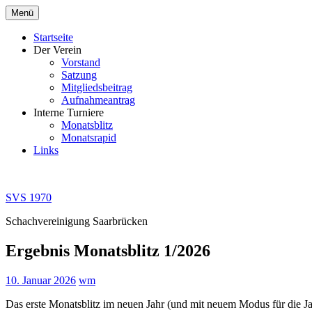
Zum
Menü
Inhalt
springen
Startseite
Der Verein
Vorstand
Satzung
Mitgliedsbeitrag
Aufnahmeantrag
Interne Turniere
Monatsblitz
Monatsrapid
Links
SVS 1970
Schachvereinigung Saarbrücken
Ergebnis Monatsblitz 1/2026
10. Januar 2026
wm
Das erste Monatsblitz im neuen Jahr (und mit neuem Modus für die Ja