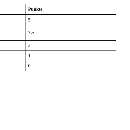
Punkte
5
3½
2
1
0