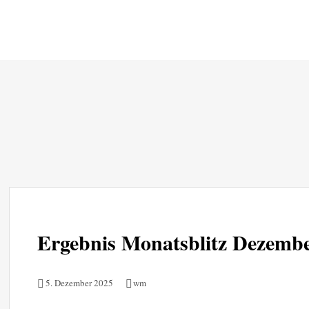
Zum
Inhalt
springen
Ergebnis Monatsblitz Dezemb
5. Dezember 2025
wm