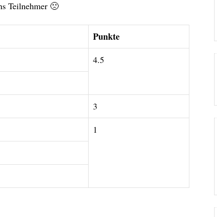
hs Teilnehmer 🙁
Punkte
4.5
3
1