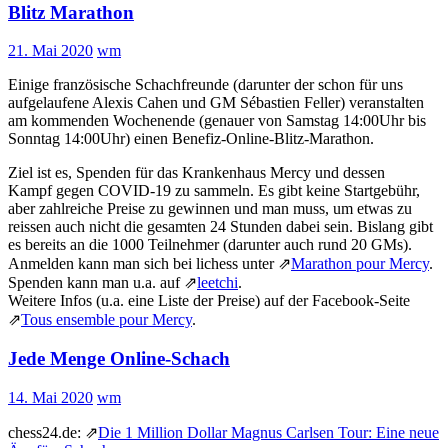
Blitz Marathon
21. Mai 2020
wm
Einige französische Schachfreunde (darunter der schon für uns
aufgelaufene Alexis Cahen und GM Sébastien Feller) veranstalten
am kommenden Wochenende (genauer von Samstag 14:00Uhr bis
Sonntag 14:00Uhr) einen Benefiz-Online-Blitz-Marathon.
Ziel ist es, Spenden für das Krankenhaus Mercy und dessen
Kampf gegen COVID-19 zu sammeln. Es gibt keine Startgebühr,
aber zahlreiche Preise zu gewinnen und man muss, um etwas zu
reissen auch nicht die gesamten 24 Stunden dabei sein. Bislang gibt
es bereits an die 1000 Teilnehmer (darunter auch rund 20 GMs).
Anmelden kann man sich bei lichess unter ⇗
Marathon pour Mercy
.
Spenden kann man u.a. auf ⇗
leetchi
.
Weitere Infos (u.a. eine Liste der Preise) auf der Facebook-Seite
⇗
Tous ensemble pour Mercy
.
Jede Menge Online-Schach
14. Mai 2020
wm
chess24.de: ⇗
Die 1 Million Dollar Magnus Carlsen Tour: Eine neue