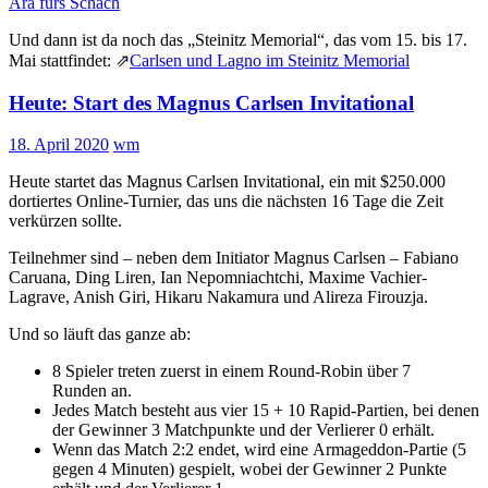
Ära fürs Schach
Und dann ist da noch das „Steinitz Memorial“, das vom 15. bis 17.
Mai stattfindet: ⇗
Carlsen und Lagno im Steinitz Memorial
Heute: Start des Magnus Carlsen Invitational
18. April 2020
wm
Heute startet das Magnus Carlsen Invitational, ein mit $250.000
dortiertes Online-Turnier, das uns die nächsten 16 Tage die Zeit
verkürzen sollte.
Teilnehmer sind – neben dem Initiator Magnus Carlsen – Fabiano
Caruana, Ding Liren, Ian Nepomniachtchi, Maxime Vachier-
Lagrave, Anish Giri, Hikaru Nakamura und Alireza Firouzja.
Und so läuft das ganze ab:
8 Spieler treten zuerst in einem Round-Robin über 7
Runden an.
Jedes Match besteht aus vier 15 + 10 Rapid-Partien, bei denen
der Gewinner 3 Matchpunkte und der Verlierer 0 erhält.
Wenn das Match 2:2 endet, wird eine Armageddon-Partie (5
gegen 4 Minuten) gespielt, wobei der Gewinner 2 Punkte