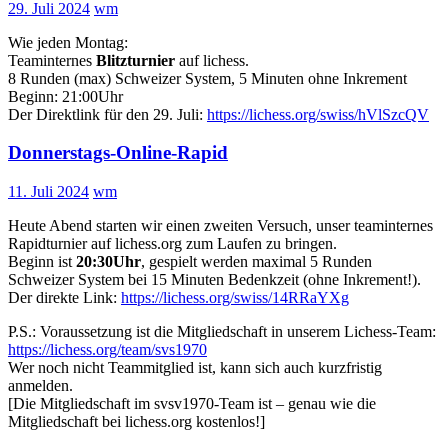
29. Juli 2024
wm
Wie jeden Montag:
Teaminternes
Blitzturnier
auf lichess.
8 Runden (max) Schweizer System, 5 Minuten ohne Inkrement
Beginn: 21:00Uhr
Der Direktlink für den 29. Juli:
https://lichess.org/swiss/hVlSzcQV
Donnerstags-Online-Rapid
11. Juli 2024
wm
Heute Abend starten wir einen zweiten Versuch, unser teaminternes
Rapidturnier auf lichess.org zum Laufen zu bringen.
Beginn ist
20:30Uhr
, gespielt werden maximal 5 Runden
Schweizer System bei 15 Minuten Bedenkzeit (ohne Inkrement!).
Der direkte Link:
https://lichess.org/swiss/14RRaYXg
P.S.: Voraussetzung ist die Mitgliedschaft in unserem Lichess-Team:
https://lichess.org/team/svs1970
Wer noch nicht Teammitglied ist, kann sich auch kurzfristig
anmelden.
[Die Mitgliedschaft im svsv1970-Team ist – genau wie die
Mitgliedschaft bei lichess.org kostenlos!]