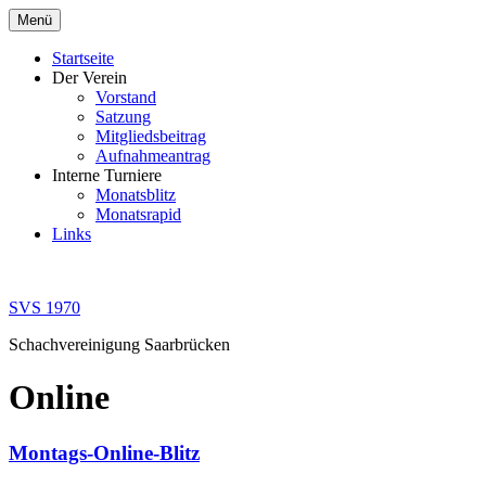
Zum
Menü
Inhalt
springen
Startseite
Der Verein
Vorstand
Satzung
Mitgliedsbeitrag
Aufnahmeantrag
Interne Turniere
Monatsblitz
Monatsrapid
Links
SVS 1970
Schachvereinigung Saarbrücken
Online
Montags-Online-Blitz