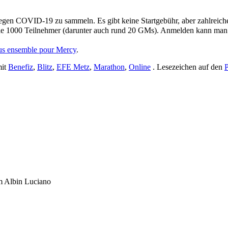
egen COVID-19 zu sammeln. Es gibt keine Startgebühr, aber zahlreich
n die 1000 Teilnehmer (darunter auch rund 20 GMs). Anmelden kann man 
us ensemble pour Mercy
.
mit
Benefiz
,
Blitz
,
EFE Metz
,
Marathon
,
Online
. Lesezeichen auf den
P
um Albin Luciano