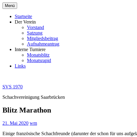
Zum
Menü
Inhalt
springen
Startseite
Der Verein
Vorstand
Satzung
Mitgliedsbeitrag
Aufnahmeantrag
Interne Turniere
Monatsblitz
Monatsrapid
Links
SVS 1970
Schachvereinigung Saarbrücken
Blitz Marathon
21. Mai 2020
wm
Einige französische Schachfreunde (darunter der schon für uns au