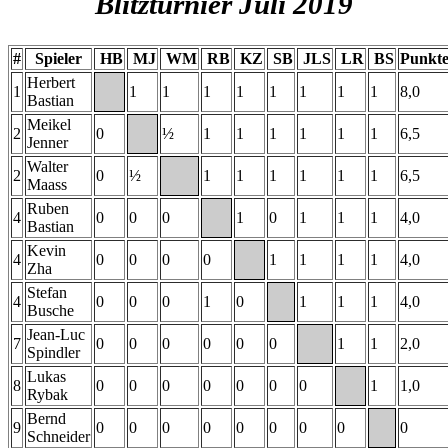
Blitzturnier Juli 2019
#
Spieler
HB
MJ
WM
RB
KZ
SB
JLS
LR
BS
Punkt
Herbert
1
1
1
1
1
1
1
1
1
8,0
Bastian
Meikel
2
0
½
1
1
1
1
1
1
6,5
Jenner
Walter
2
0
½
1
1
1
1
1
1
6,5
Maass
Ruben
4
0
0
0
1
0
1
1
1
4,0
Bastian
Kevin
4
0
0
0
0
1
1
1
1
4,0
Zha
Stefan
4
0
0
0
1
0
1
1
1
4,0
Busche
Jean-Luc
7
0
0
0
0
0
0
1
1
2,0
Spindler
Lukas
8
0
0
0
0
0
0
0
1
1,0
Rybak
Bernd
9
0
0
0
0
0
0
0
0
0
Schneider