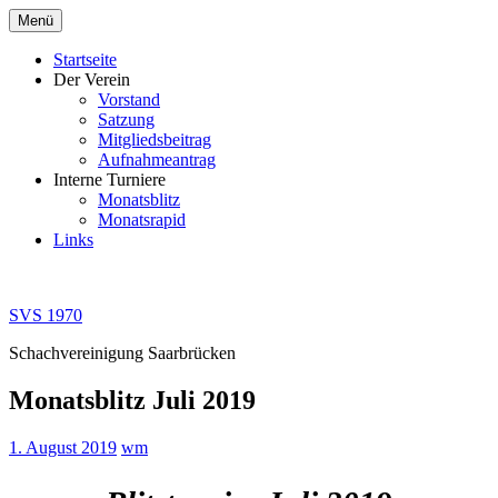
Zum
Menü
Inhalt
springen
Startseite
Der Verein
Vorstand
Satzung
Mitgliedsbeitrag
Aufnahmeantrag
Interne Turniere
Monatsblitz
Monatsrapid
Links
SVS 1970
Schachvereinigung Saarbrücken
Monatsblitz Juli 2019
1. August 2019
wm