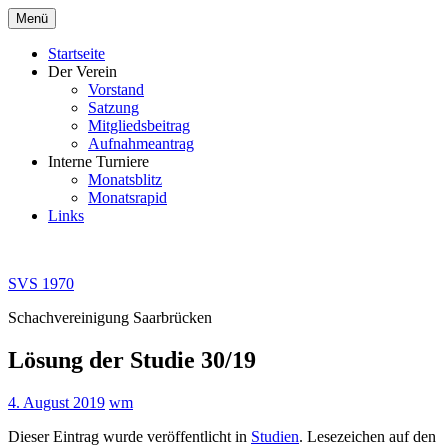
Zum
Menü
Inhalt
springen
Startseite
Der Verein
Vorstand
Satzung
Mitgliedsbeitrag
Aufnahmeantrag
Interne Turniere
Monatsblitz
Monatsrapid
Links
SVS 1970
Schachvereinigung Saarbrücken
Lösung der Studie 30/19
4. August 2019
wm
Dieser Eintrag wurde veröffentlicht in
Studien
. Lesezeichen auf den