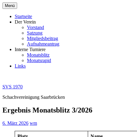
Zum
Menü
Inhalt
springen
Startseite
Der Verein
Vorstand
Satzung
Mitgliedsbeitrag
Aufnahmeantrag
Interne Turniere
Monatsblitz
Monatsrapid
Links
SVS 1970
Schachvereinigung Saarbrücken
Ergebnis Monatsblitz 3/2026
6. März 2026
wm
Platz
Name