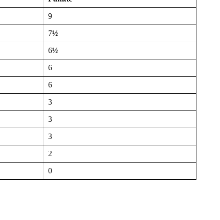
9
7
½
6
½
6
6
3
3
3
2
0