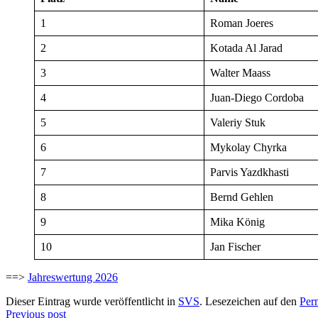
1
Roman Joeres
2
Kotada Al Jarad
3
Walter Maass
4
Juan-Diego Cordoba
5
Valeriy Stuk
6
Mykolay Chyrka
7
Parvis Yazdkhasti
8
Bernd Gehlen
9
Mika König
10
Jan Fischer
==>
Jahreswertung 2026
Dieser Eintrag wurde veröffentlicht in
SVS
. Lesezeichen auf den
Per
Beitragsnavigation
Previous post