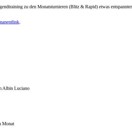
ndtraining zu den Monatsturnieren (Blitz & Rapid) etwas entspannter 
manentlink
.
um Albin Luciano
im Monat