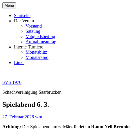
Zum
Menü
Inhalt
springen
Startseite
Der Verein
Vorstand
Satzung
Mitgliedsbeitrag
Aufnahmeantrag
Interne Turniere
Monatsblitz
Monatsrapid
Links
SVS 1970
Schachvereinigung Saarbrücken
Spielabend 6. 3.
27. Februar 2026
wm
Achtung:
Der Spielabend am 6. März findet im
Raum Nell Breunin