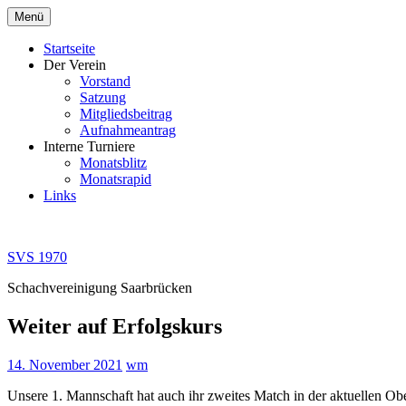
Zum
Menü
Inhalt
springen
Startseite
Der Verein
Vorstand
Satzung
Mitgliedsbeitrag
Aufnahmeantrag
Interne Turniere
Monatsblitz
Monatsrapid
Links
SVS 1970
Schachvereinigung Saarbrücken
Weiter auf Erfolgskurs
14. November 2021
wm
Unsere 1. Mannschaft hat auch ihr zweites Match in der aktuellen Ob