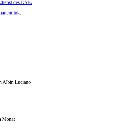
sdienst des DSB.
manentlink
.
um Albin Luciano
im Monat