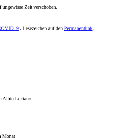
uf ungewisse Zeit verschoben.
COVID19
. Lesezeichen auf den
Permanentlink
.
um Albin Luciano
im Monat