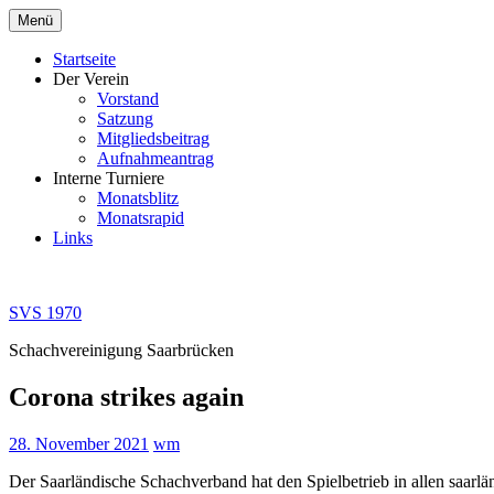
Zum
Menü
Inhalt
springen
Startseite
Der Verein
Vorstand
Satzung
Mitgliedsbeitrag
Aufnahmeantrag
Interne Turniere
Monatsblitz
Monatsrapid
Links
SVS 1970
Schachvereinigung Saarbrücken
Corona strikes again
28. November 2021
wm
Der Saarländische Schachverband hat den Spielbetrieb in allen saarlä