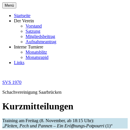
Zum
Menü
Inhalt
springen
Startseite
Der Verein
Vorstand
Satzung
Mitgliedsbeitrag
Aufnahmeantrag
Interne Turniere
Monatsblitz
Monatsrapid
Links
SVS 1970
Schachvereinigung Saarbrücken
Kurzmitteilungen
Training am Freitag (8. November, ab 18:15 Uhr):
„
Pleiten, Pech und Pannen – Ein Eröffnungs-Potpourri
(1)“