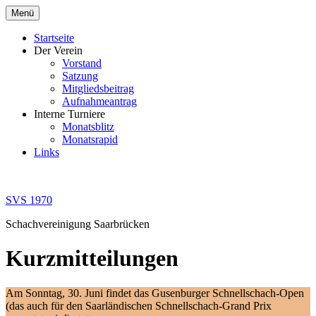
Zum
Menü
Inhalt
springen
Startseite
Der Verein
Vorstand
Satzung
Mitgliedsbeitrag
Aufnahmeantrag
Interne Turniere
Monatsblitz
Monatsrapid
Links
SVS 1970
Schachvereinigung Saarbrücken
Kurzmitteilungen
Am Sonntag, 30. Juni findet das Gusenburger Schnellschach-Open
(das auch für den Saarländischen Schnellschach-Grand Prix