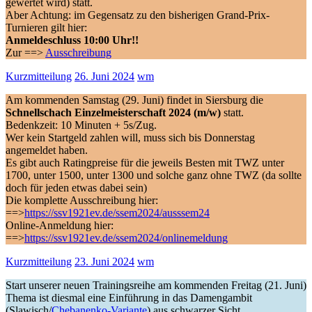
gewertet wird) statt.
Aber Achtung: im Gegensatz zu den bisherigen Grand-Prix-
Turnieren gilt hier:
Anmeldeschluss 10:00 Uhr!!
Zur ==>
Ausschreibung
Kurzmitteilung
26. Juni 2024
wm
Am kommenden Samstag (29. Juni) findet in Siersburg die
Schnellschach Einzelmeisterschaft 2024 (m/w)
statt.
Bedenkzeit: 10 Minuten + 5s/Zug.
Wer kein Startgeld zahlen will, muss sich bis Donnerstag
angemeldet haben.
Es gibt auch Ratingpreise für die jeweils Besten mit TWZ unter
1700, unter 1500, unter 1300 und solche ganz ohne TWZ (da sollte
doch für jeden etwas dabei sein)
Die komplette Ausschreibung hier:
==>
https://ssv1921ev.de/ssem2024/ausssem24
Online-Anmeldung hier:
==>
https://ssv1921ev.de/ssem2024/onlinemeldung
Kurzmitteilung
23. Juni 2024
wm
Start unserer neuen Trainingsreihe am kommenden Freitag (21. Juni)
Thema ist diesmal eine Einführung in das Damengambit
(Slawisch/
Chebanenko-Variante
) aus schwarzer Sicht