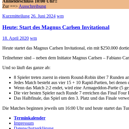
Anmeldeschluss 10:00 Uhr!!
Zur ==>
Ausschreibung
Kurzmitteilung
26. Juni 2024
wm
Heute: Start des Magnus Carlsen Invitational
18. April 2020
wm
Heute startet das Magnus Carlsen Invitational, ein mit $250.000 dortie
Teilnehmer sind – neben dem Initiator Magnus Carlsen – Fabiano Ca
Und so läuft das ganze ab:
8 Spieler treten zuerst in einem Round-Robin über 7 Runden an
Jedes Match besteht aus vier 15 + 10 Rapid-Partien, bei denen 
Wenn das Match 2:2 endet, wird eine Armageddon-Partie (5 gege
Die vier besten Spieler nach Runde 7 erreichen das Final Four 
Das Halbfinale, das Spiel um den 3. Platz und das Finale ver
Die Matches beginnen jeweils um 16:00 Uhr und heute startet das Tu
Terminkalender
Impressum
Datenschutzerklärung