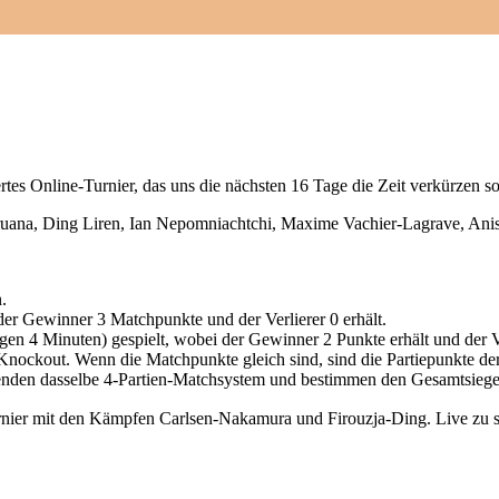
rtes Online-Turnier, das uns die nächsten 16 Tage die Zeit verkürzen sol
ruana, Ding Liren, Ian Nepomniachtchi, Maxime Vachier-Lagrave, Anis
.
der Gewinner 3 Matchpunkte und der Verlierer 0 erhält.
n 4 Minuten) gespielt, wobei der Gewinner 2 Punkte erhält und der Ve
Knockout. Wenn die Matchpunkte gleich sind, sind die Partiepunkte der 
wenden dasselbe 4-Partien-Matchsystem und bestimmen den Gesamtsiege
rnier mit den Kämpfen Carlsen-Nakamura und Firouzja-Ding. Live zu s