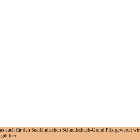
s auch für den Saarländischen Schnellschach-Grand Prix gewertet wird)
ilt hier: