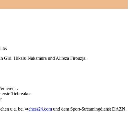
lte.
h Giri, Hikaru Nakamura und Alireza Firouzja.
rlierer 1.
erste Tiebreaker.
r.
ehen u.a. bei ⇒
chess24.com
und dem Sport-Streamingdienst DAZN.