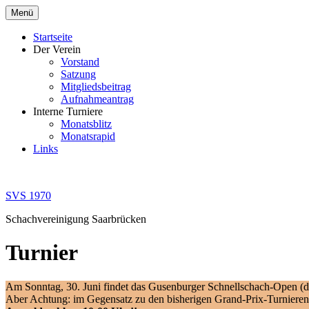
Zum
Menü
Inhalt
springen
Startseite
Der Verein
Vorstand
Satzung
Mitgliedsbeitrag
Aufnahmeantrag
Interne Turniere
Monatsblitz
Monatsrapid
Links
SVS 1970
Schachvereinigung Saarbrücken
Turnier
Am Sonntag, 30. Juni findet das Gusenburger Schnellschach-Open (da
Aber Achtung: im Gegensatz zu den bisherigen Grand-Prix-Turnieren g