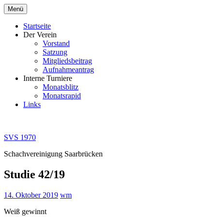
Zum
Menü
Inhalt
springen
Startseite
Der Verein
Vorstand
Satzung
Mitgliedsbeitrag
Aufnahmeantrag
Interne Turniere
Monatsblitz
Monatsrapid
Links
SVS 1970
Schachvereinigung Saarbrücken
Studie 42/19
14. Oktober 2019
wm
Weiß gewinnt