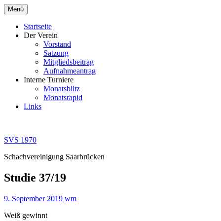
Zum
Menü
Inhalt
springen
Startseite
Der Verein
Vorstand
Satzung
Mitgliedsbeitrag
Aufnahmeantrag
Interne Turniere
Monatsblitz
Monatsrapid
Links
SVS 1970
Schachvereinigung Saarbrücken
Studie 37/19
9. September 2019
wm
Weiß gewinnt