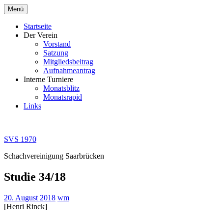
Zum
Menü
Inhalt
springen
Startseite
Der Verein
Vorstand
Satzung
Mitgliedsbeitrag
Aufnahmeantrag
Interne Turniere
Monatsblitz
Monatsrapid
Links
SVS 1970
Schachvereinigung Saarbrücken
Studie 34/18
20. August 2018
wm
[Henri Rinck]