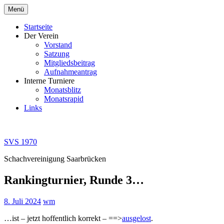
Zum
Menü
Inhalt
springen
Startseite
Der Verein
Vorstand
Satzung
Mitgliedsbeitrag
Aufnahmeantrag
Interne Turniere
Monatsblitz
Monatsrapid
Links
SVS 1970
Schachvereinigung Saarbrücken
Rankingturnier, Runde 3…
8. Juli 2024
wm
…ist – jetzt hoffentlich korrekt – ==>
ausgelost
.