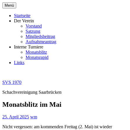
Zum
Menü
Inhalt
springen
Startseite
Der Verein
Vorstand
Satzung
Mitgliedsbeitrag
Aufnahmeantrag
Interne Turniere
Monatsblitz
Monatsrapid
Links
SVS 1970
Schachvereinigung Saarbrücken
Monatsblitz im Mai
25. April 2025
wm
Nicht vergessen: am kommenden Freitag (2. Mai) ist wieder