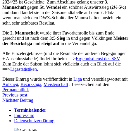
2024/25 ist Geschichte. Zum Abschluss gelang unserer
3.
Mannschaft
gegen
St. Wendel
ein schöner Auswärtssieg (
2½-5½
)
und damit landet sie in der Saisonendtabelle auf dem 7. Platz –
wenn man sich den DWZ-Schnitt aller Mannschaften ansieht ein
sehr, sehr achtbares Resultat.
Die
2. Mannschaft
wurde ihrer Favoritenrolle bis zum Ende
gerecht und ist nach dem
3:5-Sieg
in und gegen Völklingen
Meister
der Bezirksliga
und
steigt auf
in die Verbandsliga.
Alle Einzelergebnisse (und die Resultate der anderen Begegnungen
+ Abschlusstabelle) findet Ihr beim ==>
Ergebnisdienst des SSV
.
Zum Ende der Saison lohnt sich vielleicht auch ein Blick auf die
==>
Ligastatistiken
.
Dieser Eintrag wurde veröffentlicht in
Liga
und verschlagwortet mit
Aufstieg
,
Bezirksliga
,
Meisterschaft
. Lesezeichen auf den
Permanentlink
.
Beitragsnavigation
Previous post
Nächster Beitrag
Terminkalender
Impressum
Datenschutzerklärung