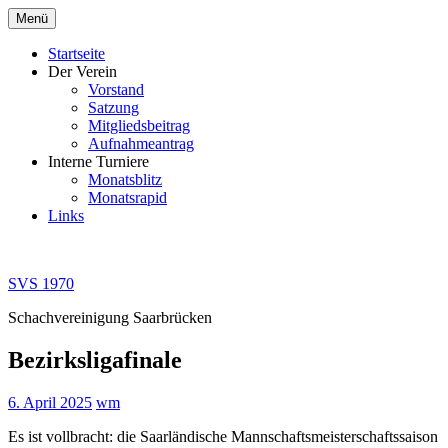
Zum
Menü
Inhalt
springen
Startseite
Der Verein
Vorstand
Satzung
Mitgliedsbeitrag
Aufnahmeantrag
Interne Turniere
Monatsblitz
Monatsrapid
Links
SVS 1970
Schachvereinigung Saarbrücken
Bezirksligafinale
6. April 2025
wm
Es ist vollbracht: die Saarländische Mannschaftsmeisterschaftssaison