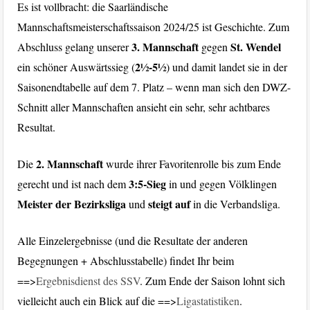
Es ist vollbracht: die Saarländische
Mannschaftsmeisterschaftssaison 2024/25 ist Geschichte. Zum
3. Mannschaft
St. Wendel
Abschluss gelang unserer
gegen
2½-5½
ein schöner Auswärtssieg (
) und damit landet sie in der
Saisonendtabelle auf dem 7. Platz – wenn man sich den DWZ-
Schnitt aller Mannschaften ansieht ein sehr, sehr achtbares
Resultat.
2. Mannschaft
Die
wurde ihrer Favoritenrolle bis zum Ende
3:5-Sieg
gerecht und ist nach dem
in und gegen Völklingen
Meister der Bezirksliga
steigt auf
und
in die Verbandsliga.
Alle Einzelergebnisse (und die Resultate der anderen
Begegnungen + Abschlusstabelle) findet Ihr beim
==>
Ergebnisdienst des SSV
. Zum Ende der Saison lohnt sich
vielleicht auch ein Blick auf die ==>
Ligastatistiken
.