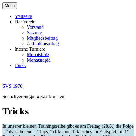
Zum
Menü
Inhalt
springen
Startseite
Der Verein
Vorstand
Satzung
Mitgliedsbeitrag
Aufnahmeantrag
Interne Turniere
Monatsblitz
Monatsrapid
Links
SVS 1970
Schachvereinigung Saarbrücken
Tricks
In unserer kleinen Trainingsreihe gibt es am Freitag (28.6.) die Folge
„This is the end – Tipps, Tricks und Taktisches im Endspiel, pt. 1“