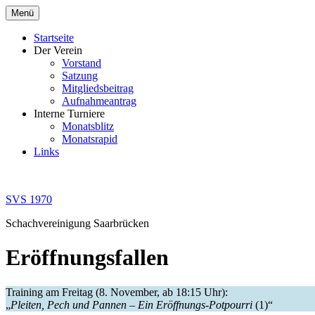
Zum
Menü
Inhalt
springen
Startseite
Der Verein
Vorstand
Satzung
Mitgliedsbeitrag
Aufnahmeantrag
Interne Turniere
Monatsblitz
Monatsrapid
Links
SVS 1970
Schachvereinigung Saarbrücken
Eröffnungsfallen
Training am Freitag (8. November, ab 18:15 Uhr):
„
Pleiten, Pech und Pannen – Ein Eröffnungs-Potpourri
(1)“