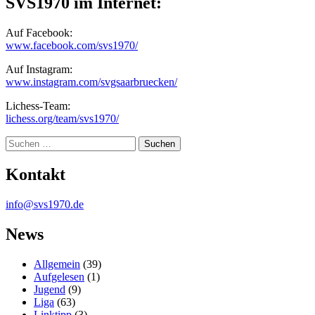
SVS1970 im Internet:
Auf Facebook:
www.facebook.com/svs1970/
Auf Instagram:
www.instagram.com/svgsaarbruecken/
Lichess-Team:
lichess.org/team/svs1970/
Suche
Kontakt
info@svs1970.de
News
Allgemein
(39)
Aufgelesen
(1)
Jugend
(9)
Liga
(63)
Linktipp
(3)