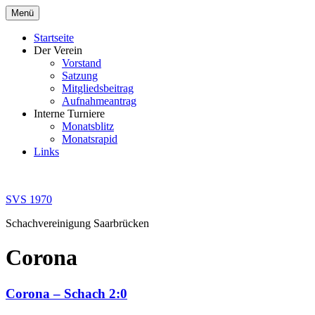
Zum
Menü
Inhalt
springen
Startseite
Der Verein
Vorstand
Satzung
Mitgliedsbeitrag
Aufnahmeantrag
Interne Turniere
Monatsblitz
Monatsrapid
Links
SVS 1970
Schachvereinigung Saarbrücken
Corona
Corona – Schach 2:0