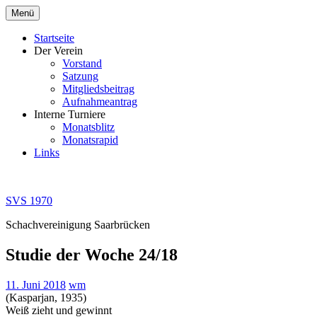
Zum
Menü
Inhalt
springen
Startseite
Der Verein
Vorstand
Satzung
Mitgliedsbeitrag
Aufnahmeantrag
Interne Turniere
Monatsblitz
Monatsrapid
Links
SVS 1970
Schachvereinigung Saarbrücken
Studie der Woche 24/18
11. Juni 2018
wm
(Kasparjan, 1935)
Weiß zieht und gewinnt