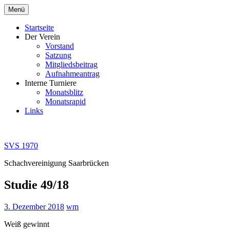
Zum
Menü
Inhalt
springen
Startseite
Der Verein
Vorstand
Satzung
Mitgliedsbeitrag
Aufnahmeantrag
Interne Turniere
Monatsblitz
Monatsrapid
Links
SVS 1970
Schachvereinigung Saarbrücken
Studie 49/18
3. Dezember 2018
wm
Weiß gewinnt