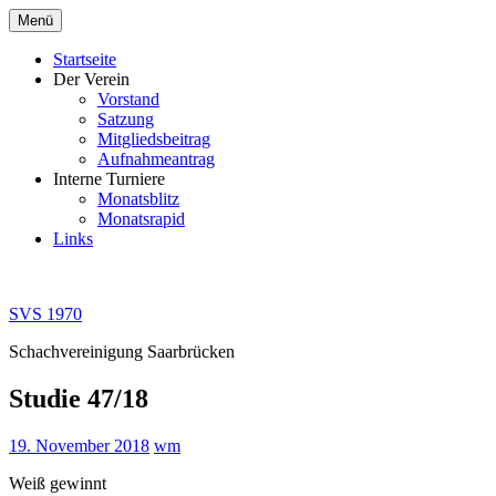
Zum
Menü
Inhalt
springen
Startseite
Der Verein
Vorstand
Satzung
Mitgliedsbeitrag
Aufnahmeantrag
Interne Turniere
Monatsblitz
Monatsrapid
Links
SVS 1970
Schachvereinigung Saarbrücken
Studie 47/18
19. November 2018
wm
Weiß gewinnt