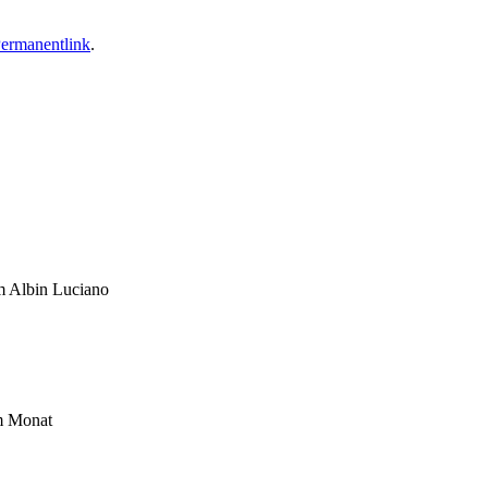
ermanentlink
.
um Albin Luciano
im Monat