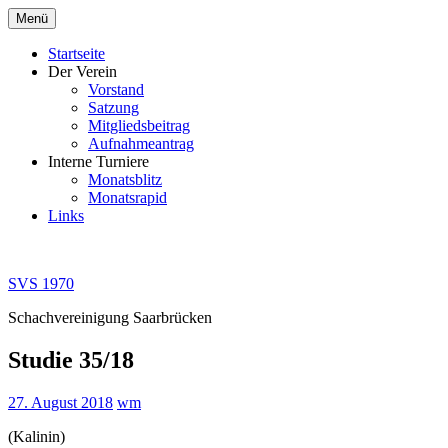
Zum
Menü
Inhalt
springen
Startseite
Der Verein
Vorstand
Satzung
Mitgliedsbeitrag
Aufnahmeantrag
Interne Turniere
Monatsblitz
Monatsrapid
Links
SVS 1970
Schachvereinigung Saarbrücken
Studie 35/18
27. August 2018
wm
(Kalinin)