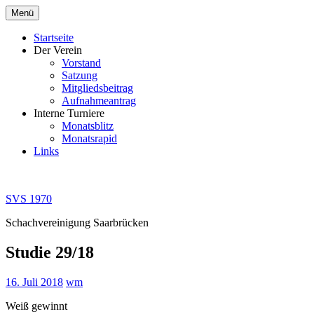
Zum
Menü
Inhalt
springen
Startseite
Der Verein
Vorstand
Satzung
Mitgliedsbeitrag
Aufnahmeantrag
Interne Turniere
Monatsblitz
Monatsrapid
Links
SVS 1970
Schachvereinigung Saarbrücken
Studie 29/18
16. Juli 2018
wm
Weiß gewinnt