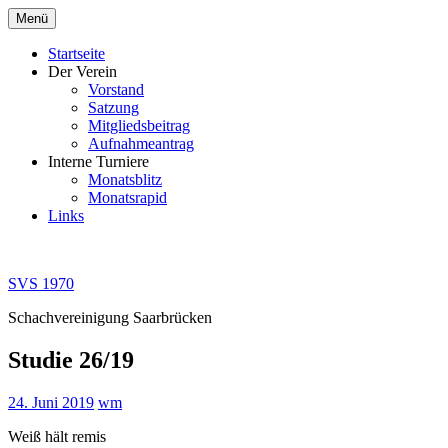
Zum
Menü
Inhalt
springen
Startseite
Der Verein
Vorstand
Satzung
Mitgliedsbeitrag
Aufnahmeantrag
Interne Turniere
Monatsblitz
Monatsrapid
Links
SVS 1970
Schachvereinigung Saarbrücken
Studie 26/19
24. Juni 2019
wm
Weiß hält remis