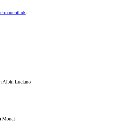
ermanentlink
.
um Albin Luciano
im Monat