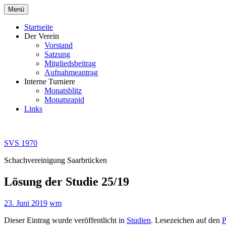
Zum
Menü
Inhalt
springen
Startseite
Der Verein
Vorstand
Satzung
Mitgliedsbeitrag
Aufnahmeantrag
Interne Turniere
Monatsblitz
Monatsrapid
Links
SVS 1970
Schachvereinigung Saarbrücken
Lösung der Studie 25/19
23. Juni 2019
wm
Dieser Eintrag wurde veröffentlicht in
Studien
. Lesezeichen auf den
P