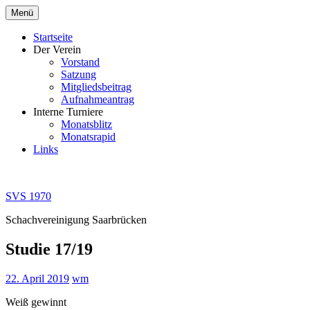
Zum
Menü
Inhalt
springen
Startseite
Der Verein
Vorstand
Satzung
Mitgliedsbeitrag
Aufnahmeantrag
Interne Turniere
Monatsblitz
Monatsrapid
Links
SVS 1970
Schachvereinigung Saarbrücken
Studie 17/19
22. April 2019
wm
Weiß gewinnt